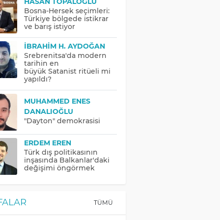
HASAN TOPALOĞLU
Bosna-Hersek seçimleri:
Türkiye bölgede istikrar
ve barış istiyor
İBRAHIM H. AYDOĞAN
Srebrenitsa'da modern
tarihin en
büyük Satanist ritüeli mi
yapıldı?
MUHAMMED ENES
DANALIOĞLU
"Dayton" demokrasisi
ERDEM EREN
Türk dış politikasının
inşasında Balkanlar'daki
değişimi öngörmek
FALAR
TÜMÜ