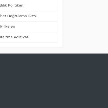
lilik Politikası
ber Doğrulama İlkesi
k İlkeleri
zeltme Politikası