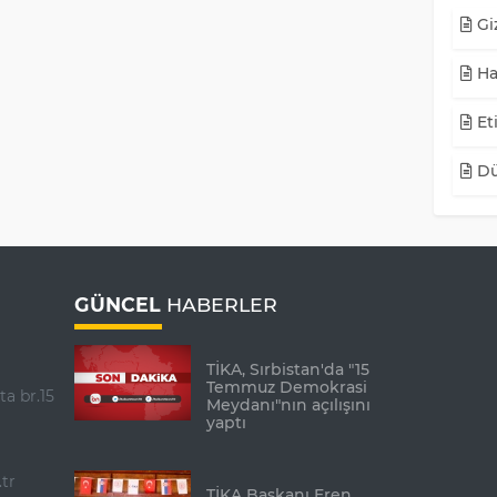
Giz
Ha
Eti
Dü
GÜNCEL
HABERLER
TİKA, Sırbistan'da "15
Temmuz Demokrasi
ta br.15
Meydanı"nın açılışını
yaptı
tr
TİKA Başkanı Eren,