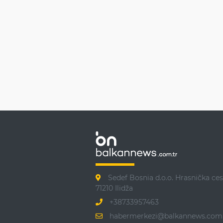
Sedef Bosnia d.o.o. Hrasnička ces
71210 Ilidža
+38733957463
habermerkezi@balkannews.com.