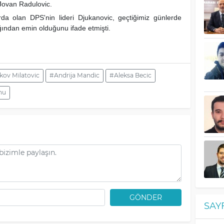
Jovan Radulovic.
rda olan DPS'nin lideri Djukanovic, geçtiğimiz günlerde
ından emin olduğunu ifade etmişti.
kov Milatovic
#Andrija Mandic
#Aleksa Becic
nu
GÖNDER
SAY