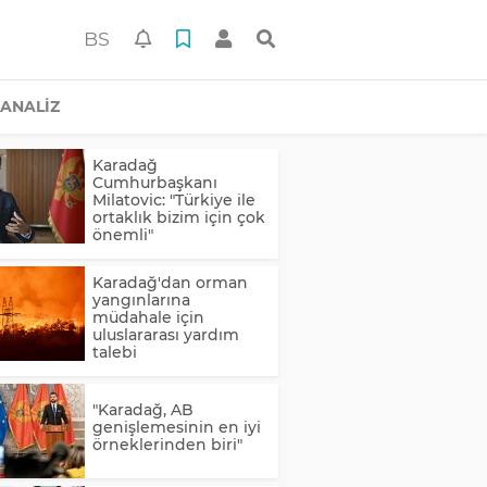
BS
ANALİZ
Karadağ
Cumhurbaşkanı
Milatovic: "Türkiye ile
ortaklık bizim için çok
önemli"
Karadağ'dan orman
yangınlarına
müdahale için
uluslararası yardım
talebi
"Karadağ, AB
genişlemesinin en iyi
örneklerinden biri"