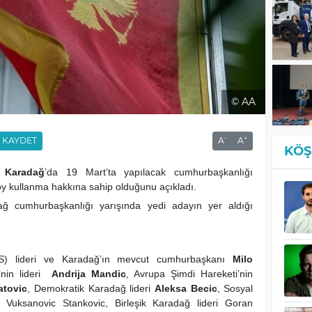
© AA
-
+
KAYDET
A
A
KÖŞ
,
Karadağ
’da 19 Mart’ta yapılacak cumhurbaşkanlığı
y kullanma hakkına sahip olduğunu açıkladı.
ağ cumhurbaşkanlığı yarışında yedi adayın yer aldığı
DPS) lideri ve Karadağ’ın mevcut cumhurbaşkanı
Milo
’nin lideri
Andrija Mandic
, Avrupa Şimdi Hareketi’nin
atovic
, Demokratik Karadağ lideri
Aleksa Becic
, Sosyal
ja Vuksanovic Stankovic, Birleşik Karadağ lideri Goran