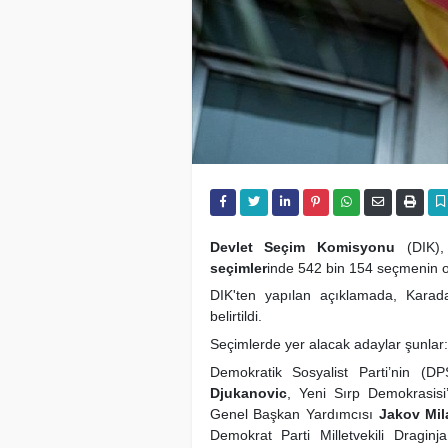
Devlet Seçim Komisyonu
(DIK)
seçimler
inde 542 bin 154 seçmenin o
DIK'ten yapılan açıklamada, Karad
belirtildi.
Seçimlerde yer alacak adaylar şunlar:
Demokratik Sosyalist Parti’nin (
Djukanovic
, Yeni Sırp Demokrasisi
Genel Başkan Yardımcısı
Jakov Mil
Demokrat Parti Milletvekili Dragin