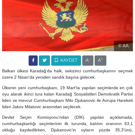
© AA
-
+
KAYDET
A
A
Balkan ülkesi Karadağ’da halk, sekizinci cumhurbaşkanını seçmek
üzere 2 Nisan'da yeniden sandık başına gidecek.
Ülkenin yeni cumhurbaşkanı, 19 Mart’ta yapılan seçimlerde en çok
oyu alarak ikinci tura kalan Karadağ Sosyalistleri Demokratik Partisi
lideri ve mevcut Cumhurbaşkanı Milo Djukanovic ile Avrupa Hareketi
lideri Jakov Milatovic arasından seçilecek.
Devlet Seçim Komisyonu’ndan (DİK) yapılan açıklamada,
cumhurbaşkanlığı seçimlerinin ilk turunda, katılım oranının 63,1
olduğu kaydedilirken, Djukanovic'in oyların yüzde 35,3'ünü,