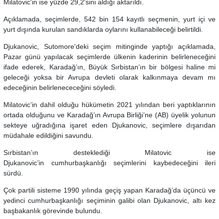
Milatovic'in ise yüzde 29,2'sini aldığı aktarıldı.
Açıklamada, seçimlerde, 542 bin 154 kayıtlı seçmenin, yurt içi ve
yurt dışında kurulan sandıklarda oylarını kullanabileceği belirtildi.
Djukanovic, Sutomore'deki seçim mitinginde yaptığı açıklamada,
Pazar günü yapılacak seçimlerde ülkenin kaderinin belirleneceğini
ifade ederek, Karadağ’ın, Büyük Sırbistan’ın bir bölgesi haline mi
geleceği yoksa bir Avrupa devleti olarak kalkınmaya devam mı
edeceğinin belirlenececeğini söyledi.
Milatovic’in dahil olduğu hükümetin 2021 yılından beri yaptıklarının
ortada olduğunu ve Karadağ’ın Avrupa Birliği’ne (AB) üyelik yolunun
sekteye uğradığına işaret eden Djukanovic, seçimlere dışarıdan
müdahale edildiğini savundu.
Sırbistan’ın desteklediği Milatovic ise
Djukanovic’in cumhurbaşkanlığı seçimlerini kaybedeceğini ileri
sürdü.
Çok partili sisteme 1990 yılında geçiş yapan Karadağ’da üçüncü ve
yedinci cumhurbaşkanlığı seçiminin galibi olan Djukanovic, altı kez
başbakanlık görevinde bulundu.