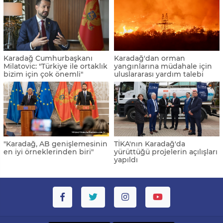
Karadağ Cumhurbaşkanı
Karadağ'dan orman
Milatovic: "Türkiye ile ortaklık
yangınlarına müdahale için
bizim için çok önemli"
uluslararası yardım talebi
"Karadağ, AB genişlemesinin
TİKA'nın Karadağ'da
en iyi örneklerinden biri"
yürüttüğü projelerin açılışları
yapıldı