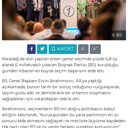
© BS
-
+
KAYDET
A
A
Karadağ’da dün yapılan erken genel seçimde yüzde 6,8 oy
alarak 6 milletvekili çıkaran Boşnak Partisi (BS) kurulduğu
günden itibaren en büyük seçim başarısını elde etti.
BS Genel Başkanı Ervin İbrahimovic, AA’ya yaptığı
açıklamada, bunun tarihi bir sonuç olduğunu vurgulayarak,
seçim günü adil ve demokratik bir ortamın oluşmasını
sağladıkları için vatandaşları tebrik etti.
İbrahimovic, seçmenlerin BS’nin doğru politikasını kabul
ettiğini belirterek, "Kuruluşundan bu yana partimizin en iyi
sonucu elde etmesini sağlayan ve mecliste büyüme kaydeden
tek parti olan BS'ye oy veren herkesi yürekten kutluyorum."