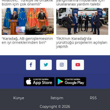
Milatovic: "Türkiye ile ortaklık
yangınlarına müdahale için
bizim için çok önemli"
uluslararası yardım talebi
"Karadağ, AB genişlemesinin
TİKA'nın Karadağ'da
en iyi örneklerinden biri"
yürüttüğü projelerin açılışları
yapıldı
Künye
İletişim
RSS
Copyright © 2026