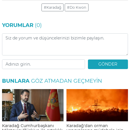
#Karadağ
#Do Kwon
YORUMLAR
(0)
GÖNDER
BUNLARA
GÖZ ATMADAN GEÇMEYIN
Karadağ Cumhurbaşkanı
Karadağ'dan orman