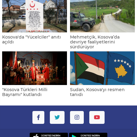
Kosova'da "Yücelciler" anıtı
Mehmetçik, Kosova’da
açıldı
devriye faaliyetlerini
sürdürüyor
"Kosova Türkleri Milli
Sudan, Kosova'yı resmen
Bayramı" kutlandı
tanıdı