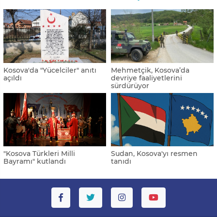
Kosova'da "Yücelciler" anıtı
Mehmetçik, Kosova’da
açıldı
devriye faaliyetlerini
sürdürüyor
"Kosova Türkleri Milli
Sudan, Kosova'yı resmen
Bayramı" kutlandı
tanıdı