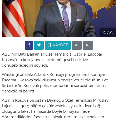
© AA
-
+
KAYDET
A
A
ABD’nin Batı Balkanlar Özel Temsilcisi Gabriel Escobar,
Kosova’nın kuzeyindeki krizin bölgesel bir krize
dönüşebileceğini söyledi.
Washington’daki Atlantik Konseyi programında konuşan
Escobar, Kosova’daki durumun endişe verici olduğunu ve
Sırbistan’ın Kosovalı polis memurlarını serbest bırakması
gerektiğini belirtti.
AB’nin Kosova Sırbistan Diyaloğu Özel Temsilcisi Miroslav
Lajcak ise gerginliğin çözülmesinin siyasi iradeye bağlı
olduğunu fakat halihazırda böyle bir siyasi irade
göremediklerini ifade etti. Lajcak, gerilimi azaltmak için