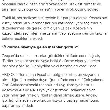
öncelikli olarak insanların 'sokaklardan uzaklaştırılması' ve
tarafların diyaloğa dönmesi"nin önemli olduğunu söyledi.
"Tabii ki, normalleşme sürecinin bir parçası olarak, Kosova'nın
kuzeyindeki Sırp vatandaşlarının katılacağı yeni seçimlerin
düzenlenmesi de gereklidir” diyen Lajcak, Kosova'nın
kuzeyindeki seçimlerin ne zaman yapılacağına dair bir takvim
belirlemediklerini ekledi.
“Öldürme niyetiyle gelen insanlar gördük”
Zveçan’da radikal unsurlar gördüklerini ifade eden Lajcak,
“Birilerine zarar verme veya belki öldürme niyetiyle gelen
insanlar gördük. Silahlıydılar ve el bombaları vardı." dedi.
ABD Özel Temsilcisi Escobar, bölgede ortak bir vizyonun
olmadığından endişe duyduğunu ifade ederek, "Çok yakında
Ohri Anlaşması'ndaki taahhütleri uygulamaya hazırız.
Kosova'yı AB ve NATO'ya yaklaştırmak, Balkanlar'a yeni
yatırımlar getirmek, Sırbistan dahil olmak üzere. Ancak,
işbirliği olmadan ve ortak bir vizyonu paylaşmadan bunu
başaramayız" dedi.