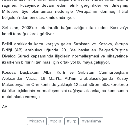
rağmen, kuzeyinde devam eden etnik gerginlikler ve Birleşmiş
Milletlere üye olamaması nedeniyle "Avrupa'nın donmuş ihtilaf
bölgeleri"nden biri olarak nitelendiriliyor.
Sırbistan, 2008'de tek taraflı bağımsızlığını ilan eden Kosova'yı
kendi toprağı olarak görüyor.
Belirli aralıklarla karşı karşıya gelen Sırbistan ve Kosova, Avrupa
Birliği (AB) arabuluculuğunda 2011'de başlatılan Belgrad-Priştine
Diyalog Süreci kapsamında ilişkilerin normalleşmesi ve nihayetinde
iki ülkenin birbirini tanıması için ortak yol bulmaya çalışıyor.
Kosova Başbakanı Albin Kurti ve Sırbistan Cumhurbaşkanı
Aleksandar Vucic, 18 Mart'ta AB'nin arabuluculuğunda Kuzey
Makedonya'nın Ohri kentinde yaklaşık 12 saat süren müzakerelerde
iki ülke ilişkilerinin normalleşmesini sağlayacak anlaşma konusunda
mutabakata varmıştı.
AA
#kosova
#polis
#Sırp
#yaralama