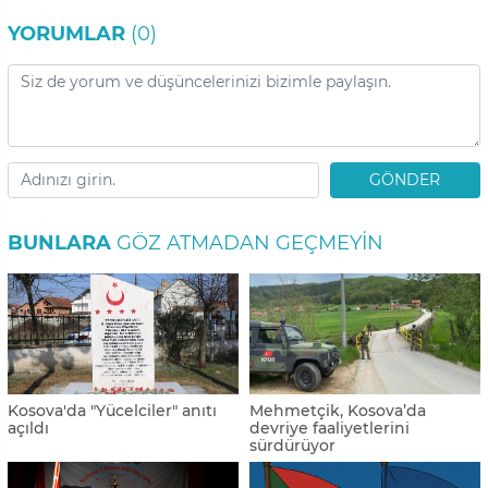
YORUMLAR
(0)
GÖNDER
BUNLARA
GÖZ ATMADAN GEÇMEYIN
Kosova'da "Yücelciler" anıtı
Mehmetçik, Kosova’da
açıldı
devriye faaliyetlerini
sürdürüyor