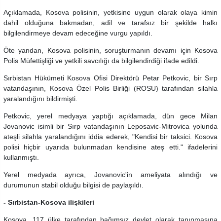
Açıklamada, Kosova polisinin, yetkisine uygun olarak olaya kimin
dahil olduğuna bakmadan, adil ve tarafsız bir şekilde halkı
bilgilendirmeye devam edeceğine vurgu yapıldı.
Öte yandan, Kosova polisinin, soruşturmanın devamı için Kosova
Polis Müfettişliği ve yetkili savcılığı da bilgilendirdiği ifade edildi.
Sırbistan Hükümeti Kosova Ofisi Direktörü Petar Petkovic, bir Sırp
vatandaşının, Kosova Özel Polis Birliği (ROSU) tarafından silahla
yaralandığını bildirmişti.
Petkovic, yerel medyaya yaptığı açıklamada, dün gece Milan
Jovanovic isimli bir Sırp vatandaşının Leposavic-Mitrovica yolunda
ateşli silahla yaralandığını iddia ederek, "Kendisi bir taksici. Kosova
polisi hiçbir uyarıda bulunmadan kendisine ateş etti." ifadelerini
kullanmıştı.
Yerel medyada ayrıca, Jovanovic'in ameliyata alındığı ve
durumunun stabil olduğu bilgisi de paylaşıldı.
- Sırbistan-Kosova ilişkileri
Kosova, 117 ülke tarafından bağımsız devlet olarak tanınmasına