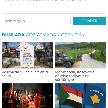
GÖNDER
BUNLARA
GÖZ ATMADAN GEÇMEYIN
Kosova'da "Yücelciler" anıtı
Mehmetçik, Kosova’da
açıldı
devriye faaliyetlerini
sürdürüyor