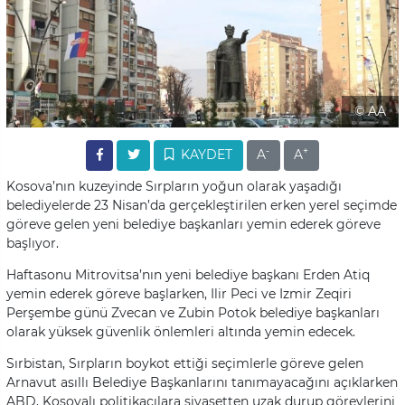
© AA
-
+
KAYDET
A
A
Kosova’nın kuzeyinde Sırpların yoğun olarak yaşadığı
belediyelerde 23 Nisan’da gerçekleştirilen erken yerel seçimde
göreve gelen yeni belediye başkanları yemin ederek göreve
başlıyor.
Haftasonu Mitrovitsa’nın yeni belediye başkanı Erden Atiq
yemin ederek göreve başlarken, Ilir Peci ve Izmir Zeqiri
Perşembe günü Zvecan ve Zubin Potok belediye başkanları
olarak yüksek güvenlik önlemleri altında yemin edecek.
Sırbistan, Sırpların boykot ettiği seçimlerle göreve gelen
Arnavut asıllı Belediye Başkanlarını tanımayacağını açıklarken
ABD, Kosovalı politikacılara siyasetten uzak durup görevlerini