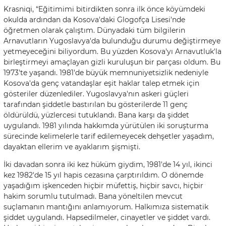
Krasniqi, “Eğitimimi bitirdikten sonra ilk önce köyümdeki
okulda ardından da Kosova'daki Glogofça Lisesi'nde
öğretmen olarak çalıştım. Dünyadaki tüm bilgilerin
Arnavutların Yugoslavya'da bulunduğu durumu değiştirmeye
yetmeyeceğini biliyordum. Bu yüzden Kosova'yı Arnavutluk'la
birleştirmeyi amaçlayan gizli kuruluşun bir parçası oldum. Bu
1973'te yaşandı. 1981'de büyük memnuniyetsizlik nedeniyle
Kosova'da genç vatandaşlar eşit haklar talep etmek için
gösteriler düzenlediler. Yugoslavya'nın askeri güçleri
tarafından şiddetle bastırılan bu gösterilerde 11 genç
öldürüldü, yüzlercesi tutuklandı. Bana karşı da şiddet
uygulandı. 1981 yılında hakkımda yürütülen iki soruşturma
sürecinde kelimelerle tarif edilemeyecek dehşetler yaşadım,
dayaktan ellerim ve ayaklarım şişmişti.
İki davadan sonra iki kez hüküm giydim, 1981'de 14 yıl, ikinci
kez 1982'de 15 yıl hapis cezasına çarptırıldım. O dönemde
yaşadığım işkenceden hiçbir müfettiş, hiçbir savcı, hiçbir
hakim sorumlu tutulmadı. Bana yöneltilen mevcut
suçlamanın mantığını anlamıyorum. Halkımıza sistematik
şiddet uygulandı. Hapsedilmeler, cinayetler ve şiddet vardı.