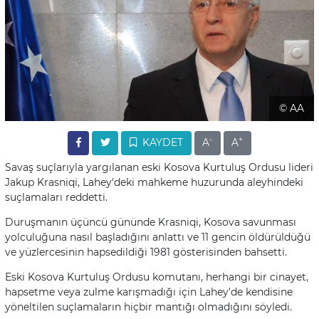
© AA
-
+
KAYDET
A
A
Savaş suçlarıyla yargılanan eski Kosova Kurtuluş Ordusu lideri
Jakup Krasniqi, Lahey'deki mahkeme huzurunda aleyhindeki
suçlamaları reddetti.
Duruşmanın üçüncü gününde Krasniqi, Kosova savunması
yolculuğuna nasıl başladığını anlattı ve 11 gencin öldürüldüğü
ve yüzlercesinin hapsedildiği 1981 gösterisinden bahsetti.
Eski Kosova Kurtuluş Ordusu komutanı, herhangi bir cinayet,
hapsetme veya zulme karışmadığı için Lahey'de kendisine
yöneltilen suçlamaların hiçbir mantığı olmadığını söyledi.