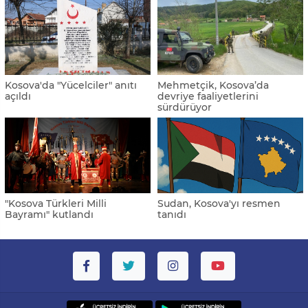
Kosova'da "Yücelciler" anıtı
Mehmetçik, Kosova’da
açıldı
devriye faaliyetlerini
sürdürüyor
"Kosova Türkleri Milli
Sudan, Kosova'yı resmen
Bayramı" kutlandı
tanıdı