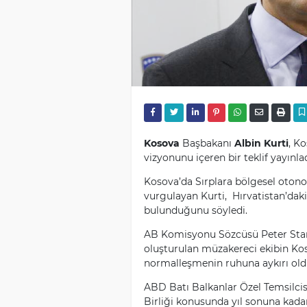
Kosova
Başbakanı
Albin Kurti
, Ko
vizyonunu içeren bir teklif yayınlad
Kosova’da Sırplara bölgesel oton
vurgulayan Kurti, Hırvatistan’daki
bulunduğunu söyledi.
AB Komisyonu Sözcüsü Peter Stano 
oluşturulan müzakereci ekibin Kos
normalleşmenin ruhuna aykırı ol
ABD Batı Balkanlar Özel Temsilcisi 
Birliği konusunda yıl sonuna kada