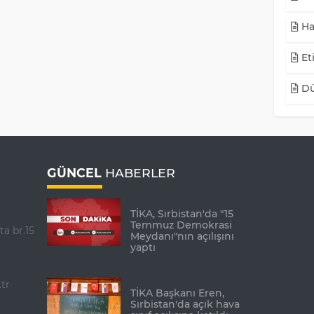
Ha
Eti
Dü
GÜNCEL
HABERLER
TİKA, Sırbistan'da "15
Temmuz Demokrasi
ta br.15
Meydanı"nın açılışını
yaptı
tr
TİKA Başkanı Eren,
Sırbistan'da açık hava