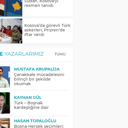
Sudan, Kosova'yı
resmen tanıdı
Kosova’da görevli Türk
askerleri, Prizren’de
iftar verdi
E
YAZARLARIMIZ
TÜMÜ
MUSTAFA KRUPALIJA
Çanakkale mücadelesini
bilinçli bir şekilde
okumak
KAYHAN GÜL
Türk – Boşnak
kardeşliğine dair
HASAN TOPALOĞLU
Bosna-Hersek seçimleri: