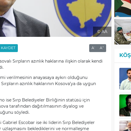
© AA
-
+
KAYDET
A
A
KÖŞ
sovalı Sırpların azınlık haklarına ilişkin olarak kendi
ı.
omi verilmesinin anayasaya aykırı olduğunu
 Sırpların azınlık haklarının Kosova’ya da uygun
ise Sırp Belediyeler Birliğinin statüsü için
ova tarafından dağıtılmasının diyalog ve
duğunu söyledi.
Gabriel Escobar ise iki liderin Sırp Belediyeler
r uzlaşmasını beklediklerini ve normalleşme