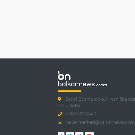
Sedef Bosnia d.o.o. Hrasnička ces
71210 Ilidža
+38733957463
habermerkezi@balkannews.com.