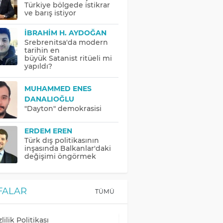
Türkiye bölgede istikrar
ve barış istiyor
İBRAHIM H. AYDOĞAN
Srebrenitsa'da modern
tarihin en
büyük Satanist ritüeli mi
yapıldı?
MUHAMMED ENES
DANALIOĞLU
"Dayton" demokrasisi
ERDEM EREN
Türk dış politikasının
inşasında Balkanlar'daki
değişimi öngörmek
FALAR
TÜMÜ
lilik Politikası