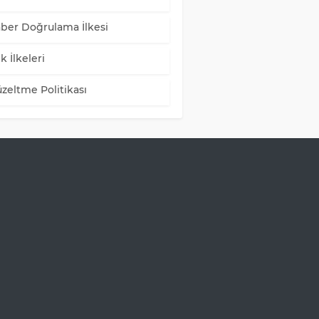
ber Doğrulama İlkesi
k İlkeleri
zeltme Politikası