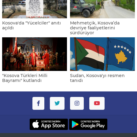
Kosova'da "Yücelciler" anıtı
Mehmetçik, Kosova’da
açıldı
devriye faaliyetlerini
sürdürüyor
"Kosova Türkleri Milli
Sudan, Kosova'yı resmen
Bayramı" kutlandı
tanıdı