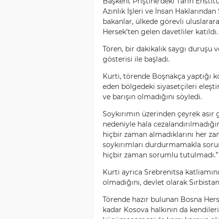
Başkent Priştine’deki Tarih Ensti
Azınlık İşleri ve İnsan Haklarında
bakanlar, ülkede görevli uluslarar
Hersek’ten gelen davetliler katıldı.
Tören, bir dakikalık saygı duruşu 
gösterisi ile başladı.
Kurti, törende Boşnakça yaptığı 
eden bölgedeki siyasetçileri eleşt
ve barışın olmadığını söyledi.
Soykırımın üzerinden çeyrek asır
nedeniyle hala cezalandırılmadığına
hiçbir zaman almadıklarını her zam
soykırımları durdurmamakla soru
hiçbir zaman sorumlu tutulmadı.” i
Kurti ayrıca Srebrenitsa katliamı
olmadığını, devlet olarak Sırbista
Törende hazır bulunan Bosna Hers
kadar Kosova halkının da kendileri