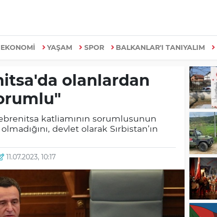
EKONOMİ
YAŞAM
SPOR
BALKANLAR'I TANIYALIM
nitsa'da olanlardan
sorumlu"
rebrenitsa katliamının sorumlusunun
 olmadığını, devlet olarak Sırbistan’ın
.
11.07.2023, 10:17