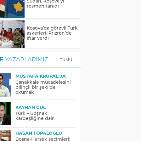
Sudan, Kosova'yı
resmen tanıdı
Kosova’da görevli Türk
askerleri, Prizren’de
iftar verdi
E
YAZARLARIMIZ
TÜMÜ
MUSTAFA KRUPALIJA
Çanakkale mücadelesini
bilinçli bir şekilde
okumak
KAYHAN GÜL
Türk – Boşnak
kardeşliğine dair
HASAN TOPALOĞLU
Bosna-Hersek seçimleri: