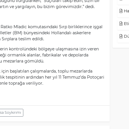
ğunu vurgularken, “Suçluları takip edin, sizin bir
rtın ve yargılayın, bu bizim görevimizdir.” dedi.
Ha
Eti
Ratko Mladic komutasındaki Sırp birliklerince işgal
letler (BM) bünyesindeki Hollandalı askerlere
Dü
 Sırplara teslim edildi.
erin kontrolündeki bölgeye ulaşmasına izin veren
eği ormanlık alanlar, fabrikalar ve depolarda
plu mezarlara gömüldü.
için başlatılan çalışmalarda, toplu mezarlarda
mlik tespitinin ardından her yıl 11 Temmuz’da Potoçari
nle toprağa veriliyor.
sa Soykırımı