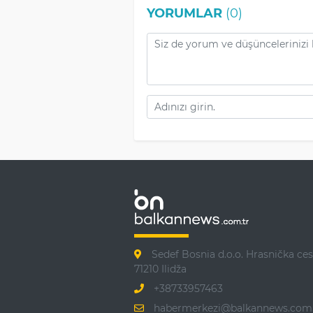
YORUMLAR
(0)
Sedef Bosnia d.o.o. Hrasnička ces
71210 Ilidža
+38733957463
habermerkezi@balkannews.com.