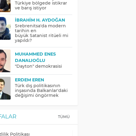
Türkiye bölgede istikrar
ve barış istiyor
İBRAHIM H. AYDOĞAN
Srebrenitsa'da modern
tarihin en
büyük Satanist ritüeli mi
yapıldı?
MUHAMMED ENES
DANALIOĞLU
"Dayton" demokrasisi
ERDEM EREN
Türk dış politikasının
inşasında Balkanlar'daki
değişimi öngörmek
FALAR
TÜMÜ
lilik Politikası