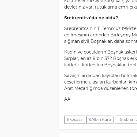
küçümsenmesiyle karşı karşıya oldu
devletiniz var, tutuklama emri çıka
Srebrenitsa’da ne oldu?
Srebrenitsa’nın 11 Temmuz 1995’te 
edilmesinin ardından Birleşmiş Mil
sığınan sivil Boşnaklar, daha sonra
Kadın ve çocukların Boşnak askerl
Sırplar, en az 8 bin 372 Boşnak erk
katletti. Katledilen Boşnaklar, to
Savaşın ardından kayıpları bulmak 
cesetlerine ulaşılan kurbanlar, ki
Anıt Mezarlığı’nda düzenlenen töre
AA
#kosova
#Albin Kurti
#Srebrenit