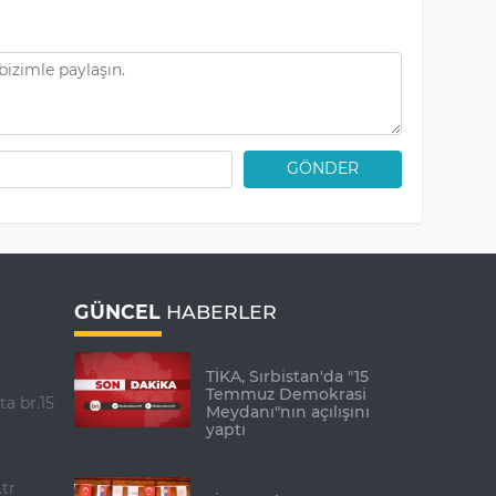
GÖNDER
GÜNCEL
HABERLER
TİKA, Sırbistan'da "15
Temmuz Demokrasi
ta br.15
Meydanı"nın açılışını
yaptı
tr