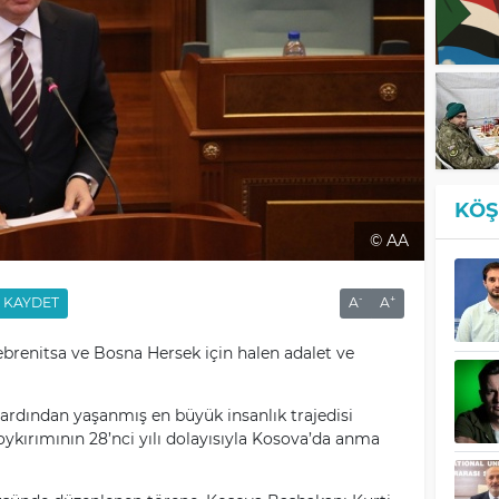
KÖŞ
© AA
-
+
KAYDET
A
A
rebrenitsa ve Bosna Hersek için halen adalet ve
 ardından yaşanmış en büyük insanlık trajedisi
oykırımının 28’nci yılı dolayısıyla Kosova’da anma