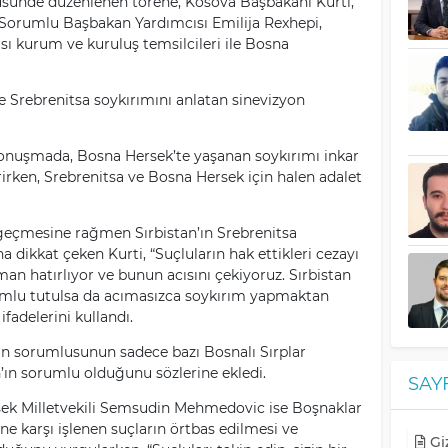
tüsünde düzenlenen törene, Kosova Başbakanı Kurti,
n Sorumlu Başbakan Yardımcısı Emilija Rexhepi,
ası kurum ve kuruluş temsilcileri ile Bosna
ve Srebrenitsa soykırımını anlatan sinevizyon
konuşmada, Bosna Hersek’te yaşanan soykırımı inkar
irirken, Srebrenitsa ve Bosna Hersek için halen adalet
 geçmesine rağmen Sırbistan’ın Srebrenitsa
 dikkat çeken Kurti, “Suçluların hak ettikleri cezayı
an hatırlıyor ve bunun acısını çekiyoruz. Sırbistan
mlu tutulsa da acımasızca soykırım yapmaktan
fadelerini kullandı.
nın sorumlusunun sadece bazı Bosnalı Sırplar
n’ın sorumlu olduğunu sözlerine ekledi.
SAY
ek Milletvekili Semsudin Mehmedovic ise Boşnaklar
ne karşı işlenen suçların örtbas edilmesi ve
Giz