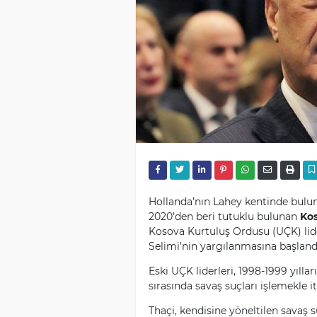
Hollanda’nın Lahey kentinde bulu
2020’den beri tutuklu bulunan
Ko
Kosova Kurtuluş Ordusu (UÇK) lide
Selimi’nin yargılanmasına başland
Eski UÇK liderleri, 1998-1999 yılla
sırasında savaş suçları işlemekle i
Thaçi, kendisine yöneltilen savaş s