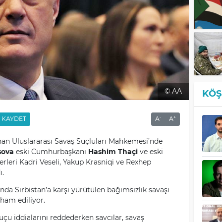
© AA
KÖŞ
-
+
KAYDET
A
A
nan Uluslararası Savaş Suçluları Mahkemesi’nde
sova
eski Cumhurbaşkanı
Hashim Thaçi
ve eski
rleri Kadri Veseli, Yakup Krasniqi ve Rexhep
ı.
rında Sırbistan’a karşı yürütülen bağımsızlık savaşı
tham ediliyor.
uçu iddialarını reddederken savcılar, savaş