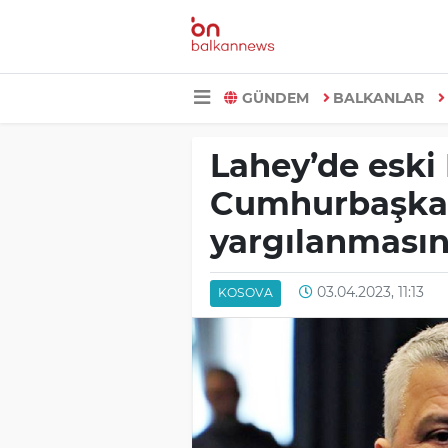
GÜNDEM
BALKANLAR
Lahey’de eski
Cumhurbaşkan
yargılanmasın
03.04.2023, 11:13
KOSOVA