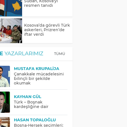
Sudan, Kosova'yı
resmen tanıdı
Kosova’da görevli Türk
askerleri, Prizren’de
iftar verdi
E
YAZARLARIMIZ
TÜMÜ
MUSTAFA KRUPALIJA
Çanakkale mücadelesini
bilinçli bir şekilde
okumak
KAYHAN GÜL
Türk – Boşnak
kardeşliğine dair
HASAN TOPALOĞLU
Bosna-Hersek seçimleri: