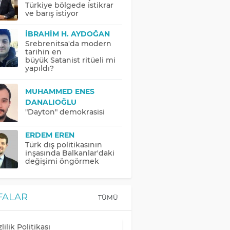
Türkiye bölgede istikrar
ve barış istiyor
İBRAHIM H. AYDOĞAN
Srebrenitsa'da modern
tarihin en
büyük Satanist ritüeli mi
yapıldı?
MUHAMMED ENES
DANALIOĞLU
"Dayton" demokrasisi
ERDEM EREN
Türk dış politikasının
inşasında Balkanlar'daki
değişimi öngörmek
FALAR
TÜMÜ
lilik Politikası