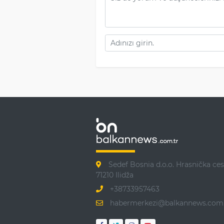
Sedef Bosnia d.o.o. Hrasnička ces
71210 Ilidža
+38733957463
habermerkezi@balkannews.com.