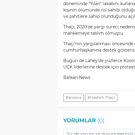
döneminde “Yılan” lakabını kullana
kişinin ölümünde rol sahibi olduğunu
ve şahitlere sahip olunduğunu açık
Thaçi, 2020’de yargı süreci neden
mahkemeye teslim olmuştu.
Thaçi’nin yargılanması öncesinde 
cumhurbaşkanına destek gösterisi 
Bugün de Lahey’de yüzlerce Kosov
UÇK liderlerine destek için protest
Balkan News
#kosova
#Hashim Thaçi
YORUMLAR
(0)