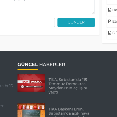
Ha
Eti
GÖNDER
Dü
GÜNCEL
HABERLER
TİKA, Sırbistan'da "15
Temmuz Demokrasi
ta br.15
Meydanı"nın açılışını
yaptı
tr
TİKA Başkanı Eren,
Sırbistan'da açık hava