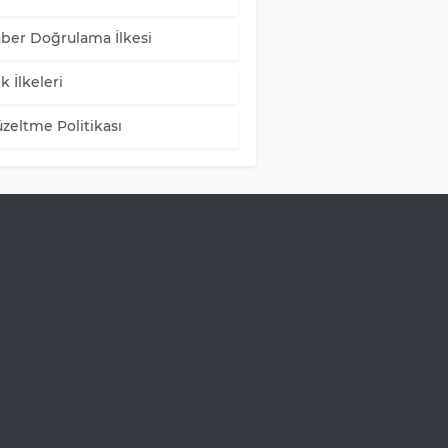
ber Doğrulama İlkesi
k İlkeleri
zeltme Politikası