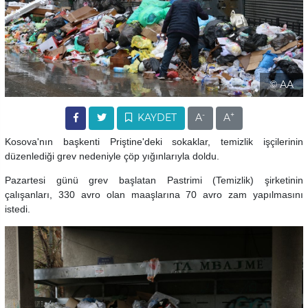
© AA
-
+
KAYDET
A
A
Kosova'nın başkenti Priştine'deki sokaklar, temizlik işçilerinin
düzenlediği grev nedeniyle çöp yığınlarıyla doldu.
Pazartesi günü grev başlatan Pastrimi (Temizlik) şirketinin
çalışanları, 330 avro olan maaşlarına 70 avro zam yapılmasını
istedi.