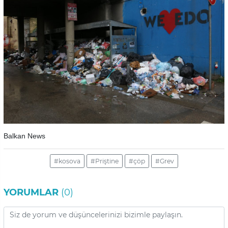
Balkan News
#kosova
#Priştine
#çöp
#Grev
YORUMLAR
(0)