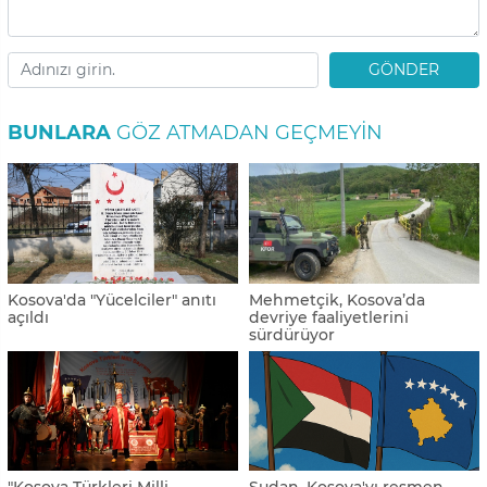
GÖNDER
BUNLARA
GÖZ ATMADAN GEÇMEYIN
Kosova'da "Yücelciler" anıtı
Mehmetçik, Kosova’da
açıldı
devriye faaliyetlerini
sürdürüyor