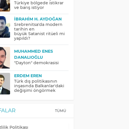
Türkiye bölgede istikrar
ve barış istiyor
İBRAHIM H. AYDOĞAN
Srebrenitsa'da modern
tarihin en
büyük Satanist ritüeli mi
yapıldı?
MUHAMMED ENES
DANALIOĞLU
"Dayton" demokrasisi
ERDEM EREN
Türk dış politikasının
inşasında Balkanlar'daki
değişimi öngörmek
FALAR
TÜMÜ
lilik Politikası