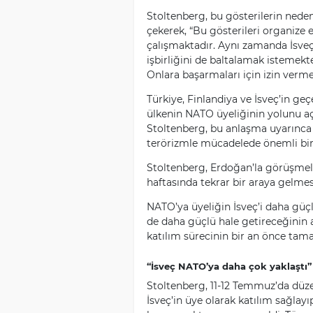
Stoltenberg, bu gösterilerin neden
çekerek, “Bu gösterileri organize
çalışmaktadır. Aynı zamanda İsveç
işbirliğini de baltalamak istemek
Onlara başarmaları için izin vermem
Türkiye, Finlandiya ve İsveç’in ge
ülkenin NATO üyeliğinin yolunu a
Stoltenberg, bu anlaşma uyarınca
terörizmle mücadelede önemli bir
Stoltenberg, Erdoğan’la görüşme
haftasında tekrar bir araya gelmesi
NATO’ya üyeliğin İsveç’i daha güç
de daha güçlü hale getireceğinin a
katılım sürecinin bir an önce tam
“İsveç NATO’ya daha çok yaklaştı”
Stoltenberg, 11-12 Temmuz’da düze
İsveç’in üye olarak katılım sağla