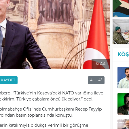
KÖŞ
© AA
-
+
KAYDET
A
A
berg, “Türkiye’nin Kosova’daki NATO varlığına ilave
kkirim. Türkiye çabalara öncülük ediyor.” dedi.
olmabahçe Ofisi’nde Cumhurbaşkanı Recep Tayyip
dından basın toplantısında konuştu.
erin katılımıyla oldukça verimli bir görüşme