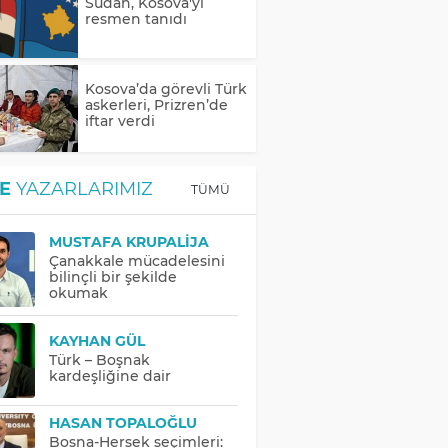
Sudan, Kosova'yı
resmen tanıdı
Kosova’da görevli Türk
askerleri, Prizren’de
iftar verdi
E
YAZARLARIMIZ
TÜMÜ
MUSTAFA KRUPALIJA
Çanakkale mücadelesini
bilinçli bir şekilde
okumak
KAYHAN GÜL
Türk – Boşnak
kardeşliğine dair
HASAN TOPALOĞLU
Bosna-Hersek seçimleri: