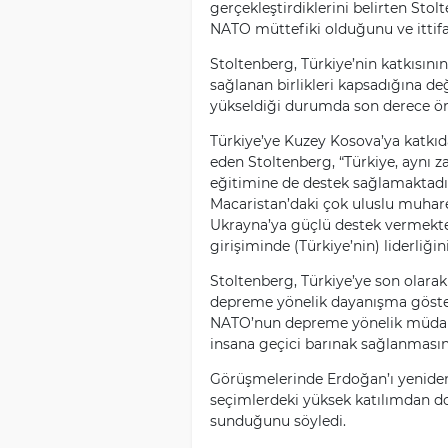
gerçekleştirdiklerini belirten Stol
NATO müttefiki olduğunu ve ittifaka
Stoltenberg, Türkiye’nin katkısın
sağlanan birlikleri kapsadığına değ
yükseldiği durumda son derece öne
Türkiye’ye Kuzey Kosova’ya katkıd
eden Stoltenberg, “Türkiye, aynı 
eğitimine de destek sağlamaktadı
Macaristan’daki çok uluslu muhar
Ukrayna’ya güçlü destek vermekted
girişiminde (Türkiye’nin) liderliği
Stoltenberg, Türkiye’ye son olara
depreme yönelik dayanışma gösterm
NATO’nun depreme yönelik müdahal
insana geçici barınak sağlanmasını
Görüşmelerinde Erdoğan’ı yeniden
seçimlerdeki yüksek katılımdan dol
sunduğunu söyledi.