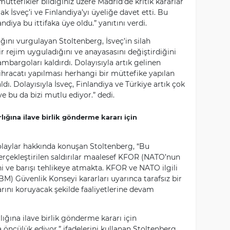
tefikler bildiğiniz üzere Madrid’de kritik kararlar
rak İsveç’i ve Finlandiya’yı üyeliğe davet etti. Bu
ndiya bu ittifaka üye oldu.” yanıtını verdi.
ğını vurgulayan Stoltenberg, İsveç’in silah
ir rejim uyguladığını ve anayasasını değiştirdiğini
 ambargoları kaldırdı. Dolayısıyla artık gelinen
 ihracatı yapılması herhangi bir müttefike yapılan
aldı. Dolayısıyla İsveç, Finlandiya ve Türkiye artık çok
ve bu da bizi mutlu ediyor.” dedi.
ığına ilave birlik gönderme kararı için
laylar hakkında konuşan Stoltenberg, “Bu
çekleştirilen saldırılar maalesef KFOR (NATO’nun
i ve barışı tehlikeye atmakta. KFOR ve NATO ilgili
M) Güvenlik Konseyi kararları uyarınca tarafsız bir
rını koruyacak şekilde faaliyetlerine devam
ığına ilave birlik gönderme kararı için
öncülük ediyor.” ifadelerini kullanan Stoltenberg,