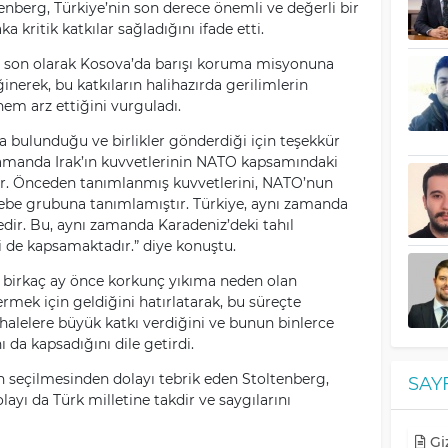
tenberg, Türkiye’nin son derece önemli ve değerli bir
 kritik katkılar sağladığını ifade etti.
ın son olarak Kosova’da barışı koruma misyonuna
inerek, bu katkıların halihazırda gerilimlerin
m arz ettiğini vurguladı.
a bulunduğu ve birlikler gönderdiği için teşekkür
zamanda Irak’ın kuvvetlerinin NATO kapsamındaki
r. Önceden tanımlanmış kuvvetlerini, NATO’nun
ebe grubuna tanımlamıştır. Türkiye, aynı zamanda
ir. Bu, aynı zamanda Karadeniz’deki tahıl
ni de kapsamaktadır.” diye konuştu.
k birkaç ay önce korkunç yıkıma neden olan
ek için geldiğini hatırlatarak, bu süreçte
elere büyük katkı verdiğini ve bunun binlerce
 da kapsadığını dile getirdi.
 seçilmesinden dolayı tebrik eden Stoltenberg,
SAY
ayı da Türk milletine takdir ve saygılarını
Giz