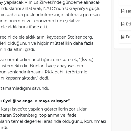
ay yapılacak Vilnius Zirvesi’nde gündeme alınacak
unduklarını anlatarak, NATO’nun Ukrayna’ya güçlü
Ha
nın daha da güçlendirilmesi için atılması gereken
ının önemini ve terörizmin tüm şekil ve
Eti
le aldıklarını ifade etti.
Dü
recini de ele aldıklarını kaydeden Stoltenberg,
leri olduğunun ve hiçbir müttefikin daha fazla
ın da altını çizdi.
ve somut adımlar attığını öne sürerek, “(İsveç)
k istemektedir. Bunlar, İsveç anayasasının
nun sonlandırılmasını, PKK dahil terörizmle
ını kapsamaktadır.” dedi.
ni tamamladığını savundu.
O üyeliğine engel olmaya çalışıyor”
rşı İsveç’te yapılan gösterilerin zorluklar
aktaran Stoltenberg, toplanma ve ifade
arın temel değerleri arasında olduğunu, korunması
irdi.