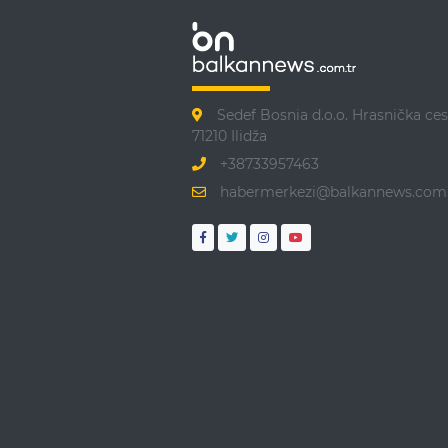
Sedef Bosnia d.o.o. Hrasnička ces
71210 Ilidža
+38733957463
habermerkezi@balkannews.com.