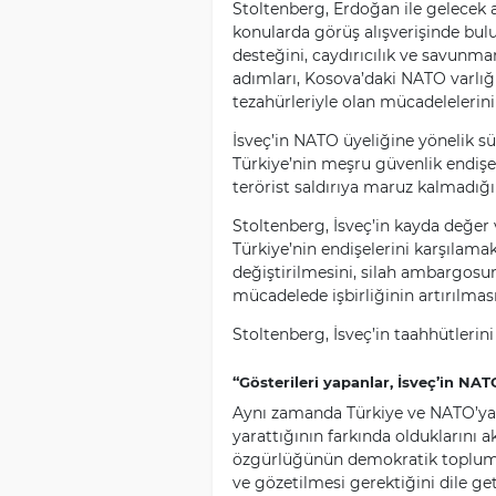
Stoltenberg, Erdoğan ile gelecek 
konularda görüş alışverişinde bul
desteğini, caydırıcılık ve savunma
adımları, Kosova’daki NATO varlığ
tezahürleriyle olan mücadelelerini e
İsveç’in NATO üyeliğine yönelik sü
Türkiye’nin meşru güvenlik endişe
terörist saldırıya maruz kalmadığın
Stoltenberg, İsveç’in kayda değer 
Türkiye’nin endişelerini karşılama
değiştirilmesini, silah ambargosu
mücadelede işbirliğinin artırılmas
Stoltenberg, İsveç’in taahhütleri
“Gösterileri yapanlar, İsveç’in NAT
Aynı zamanda Türkiye ve NATO’ya ka
yarattığının farkında olduklarını 
özgürlüğünün demokratik topluml
ve gözetilmesi gerektiğini dile get