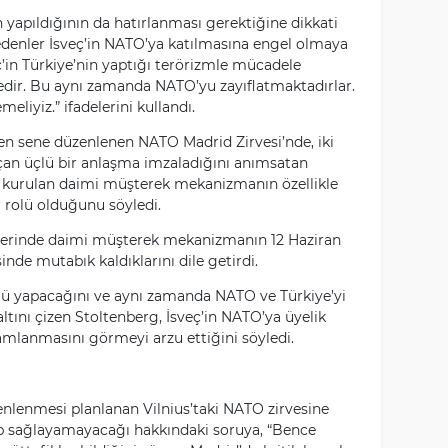
 yapıldığının da hatırlanması gerektiğine dikkati
 edenler İsveç’in NATO’ya katılmasına engel olmaya
’in Türkiye’nin yaptığı terörizmle mücadele
tedir. Bu aynı zamanda NATO’yu zayıflatmaktadırlar.
eliyiz.” ifadelerini kullandı.
çen sene düzenlenen NATO Madrid Zirvesi’nde, iki
çan üçlü bir anlaşma imzaladığını anımsatan
 kurulan daimi müşterek mekanizmanın özellikle
 rolü olduğunu söyledi.
lerinde daimi müşterek mekanizmanın 12 Haziran
nde mutabık kaldıklarını dile getirdi.
lü yapacağını ve aynı zamanda NATO ve Türkiye’yi
ltını çizen Stoltenberg, İsveç’in NATO’ya üyelik
amlanmasını görmeyi arzu ettiğini söyledi.
nlenmesi planlanan Vilnius’taki NATO zirvesine
yıp sağlayamayacağı hakkındaki soruya, “Bence