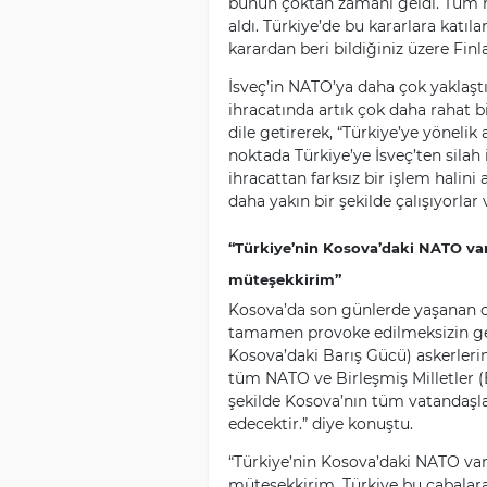
bunun çoktan zamanı geldi. Tüm müt
aldı. Türkiye’de bu kararlara katıla
karardan beri bildiğiniz üzere Finla
İsveç’in NATO’ya daha çok yaklaştı
ihracatında artık çok daha rahat b
dile getirerek, “Türkiye’ye yönelik
noktada Türkiye’ye İsveç’ten silah
ihracattan farksız bir işlem halini 
daha yakın bir şekilde çalışıyorlar 
“Türkiye’nin Kosova’daki NATO varl
müteşekkirim”
Kosova’da son günlerde yaşanan o
tamamen provoke edilmeksizin ger
Kosova’daki Barış Gücü) askerlerin
tüm NATO ve Birleşmiş Milletler (B
şekilde Kosova’nın tüm vatandaşla
edecektir.” diye konuştu.
“Türkiye’nin Kosova’daki NATO varl
müteşekkirim. Türkiye bu çabalara 