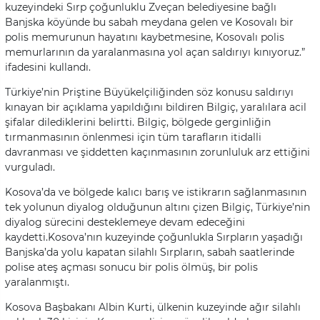
kuzeyindeki Sırp çoğunluklu Zveçan belediyesine bağlı
Banjska köyünde bu sabah meydana gelen ve Kosovalı bir
polis memurunun hayatını kaybetmesine, Kosovalı polis
memurlarının da yaralanmasına yol açan saldırıyı kınıyoruz.”
ifadesini kullandı.
Türkiye’nin Priştine Büyükelçiliğinden söz konusu saldırıyı
kınayan bir açıklama yapıldığını bildiren Bilgiç, yaralılara acil
şifalar dilediklerini belirtti. Bilgiç, bölgede gerginliğin
tırmanmasının önlenmesi için tüm tarafların itidalli
davranması ve şiddetten kaçınmasının zorunluluk arz ettiğini
vurguladı.
Kosova’da ve bölgede kalıcı barış ve istikrarın sağlanmasının
tek yolunun diyalog olduğunun altını çizen Bilgiç, Türkiye’nin
diyalog sürecini desteklemeye devam edeceğini
kaydetti.Kosova’nın kuzeyinde çoğunlukla Sırpların yaşadığı
Banjska’da yolu kapatan silahlı Sırpların, sabah saatlerinde
polise ateş açması sonucu bir polis ölmüş, bir polis
yaralanmıştı.
Kosova Başbakanı Albin Kurti, ülkenin kuzeyinde ağır silahlı