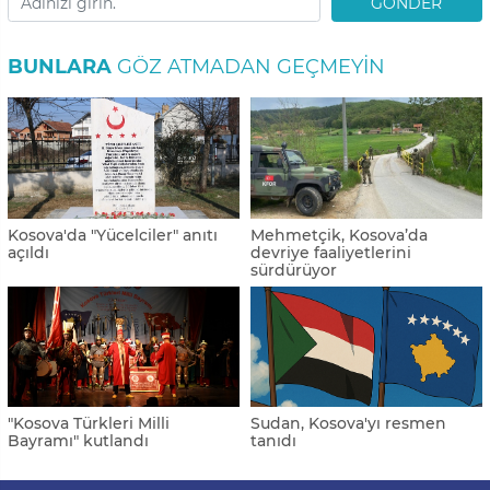
GÖNDER
BUNLARA
GÖZ ATMADAN GEÇMEYIN
Kosova'da "Yücelciler" anıtı
Mehmetçik, Kosova’da
açıldı
devriye faaliyetlerini
sürdürüyor
"Kosova Türkleri Milli
Sudan, Kosova'yı resmen
Bayramı" kutlandı
tanıdı