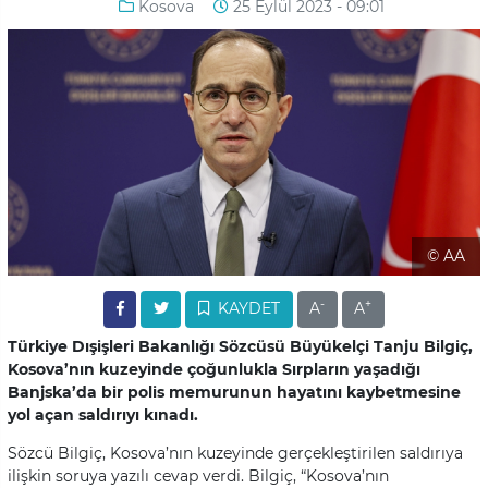
Kosova
25 Eylül 2023 - 09:01
© AA
-
+
KAYDET
A
A
Türkiye Dışişleri Bakanlığı Sözcüsü Büyükelçi Tanju Bilgiç,
Kosova’nın kuzeyinde çoğunlukla Sırpların yaşadığı
Banjska’da bir polis memurunun hayatını kaybetmesine
yol açan saldırıyı kınadı.
Sözcü Bilgiç, Kosova’nın kuzeyinde gerçekleştirilen saldırıya
ilişkin soruya yazılı cevap verdi. Bilgiç, “Kosova’nın