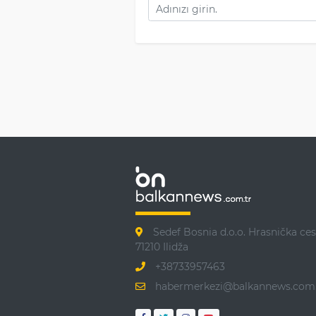
Sedef Bosnia d.o.o. Hrasnička ces
71210 Ilidža
+38733957463
habermerkezi@balkannews.com.