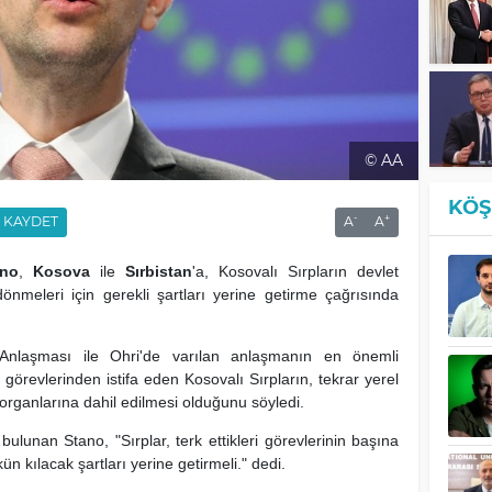
© AA
KÖŞ
-
+
KAYDET
A
A
ano
,
Kosova
ile
Sırbistan
'a, Kosovalı Sırpların devlet
önmeleri için gerekli şartları yerine getirme çağrısında
nlaşması ile Ohri'de varılan anlaşmanın en önemli
görevlerinden istifa eden Kosovalı Sırpların, tekrar yerel
organlarına dahil edilmesi olduğunu söyledi.
bulunan Stano, "Sırplar, terk ettikleri görevlerinin başına
 kılacak şartları yerine getirmeli." dedi.