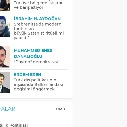
Türkiye bölgede istikrar
ve barış istiyor
İBRAHIM H. AYDOĞAN
Srebrenitsa'da modern
tarihin en
büyük Satanist ritüeli mi
yapıldı?
MUHAMMED ENES
DANALIOĞLU
"Dayton" demokrasisi
ERDEM EREN
Türk dış politikasının
inşasında Balkanlar'daki
değişimi öngörmek
FALAR
TÜMÜ
lilik Politikası