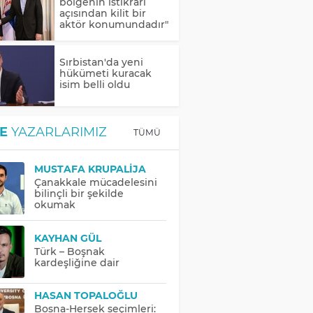
bölgenin istikrarı
açısından kilit bir
aktör konumundadır"
Sırbistan'da yeni
hükümeti kuracak
isim belli oldu
E
YAZARLARIMIZ
TÜMÜ
MUSTAFA KRUPALIJA
Çanakkale mücadelesini
bilinçli bir şekilde
okumak
KAYHAN GÜL
Türk – Boşnak
kardeşliğine dair
HASAN TOPALOĞLU
Bosna-Hersek seçimleri: