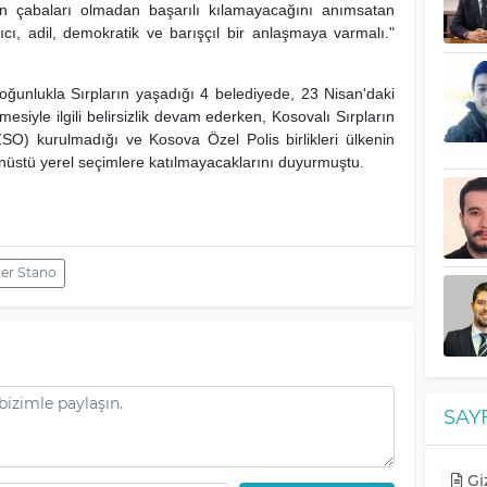
rın çabaları olmadan başarılı kılamayacağını anımsatan
ıcı, adil, demokratik ve barışçıl bir anlaşmaya varmalı."
ğunlukla Sırpların yaşadığı 4 belediyede, 23 Nisan'daki
siyle ilgili belirsizlik devam ederken, Kosovalı Sırpların
 (ZSO) kurulmadığı ve Kosova Özel Polis birlikleri ülkenin
nüstü yerel seçimlere katılmayacaklarını duyurmuştu.
er Stano
SAY
Giz