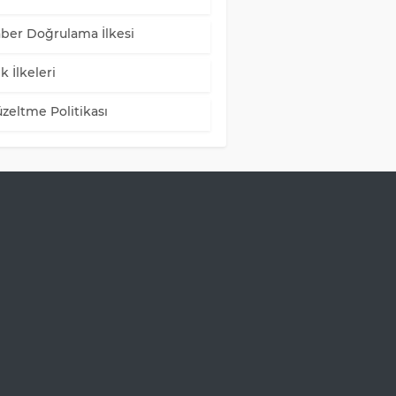
ber Doğrulama İlkesi
k İlkeleri
zeltme Politikası