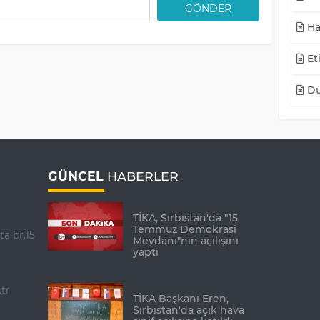
GÖNDER
Ha
Eti
Dü
GÜNCEL
HABERLER
TİKA, Sırbistan'da "15
Temmuz Demokrasi
ta br.15
Meydanı"nın açılışını
yaptı
tr
TİKA Başkanı Eren,
Sırbistan'da açık hava