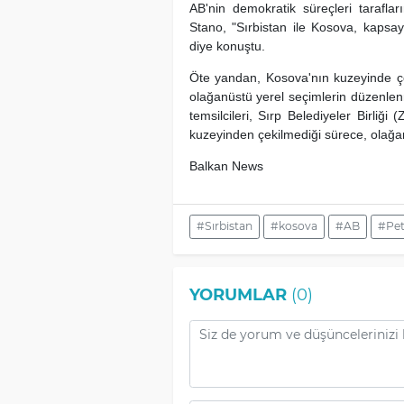
AB'nin demokratik süreçleri tarafla
Stano, "Sırbistan ile Kosova, kapsay
diye konuştu.
Öte yandan, Kosova'nın kuzeyinde ço
olağanüstü yerel seçimlerin düzenlenme
temsilcileri, Sırp Belediyeler Birliği
kuzeyinden çekilmediği sürece, olağa
Balkan News
#Sırbistan
#kosova
#AB
#Pet
YORUMLAR
(0)