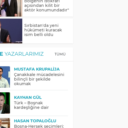
bölgenin istikrarı
açısından kilit bir
aktör konumundadır"
Sırbistan'da yeni
hükümeti kuracak
isim belli oldu
E
YAZARLARIMIZ
TÜMÜ
MUSTAFA KRUPALIJA
Çanakkale mücadelesini
bilinçli bir şekilde
okumak
KAYHAN GÜL
Türk – Boşnak
kardeşliğine dair
HASAN TOPALOĞLU
Bosna-Hersek seçimleri: