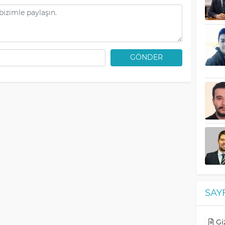
GÖNDER
SAY
Giz