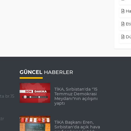
Ha
Eti
Dü
GÜNCEL
HABERLER
TİKA, Sırbistan'da "15
Temmuz Demokrasi
ta br.15
Meydanı"nın açılışını
yaptı
tr
TİKA Başkanı Eren,
Sırbistan'da açık hava