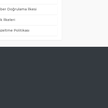
ber Doğrulama İlkesi
k İlkeleri
zeltme Politikası