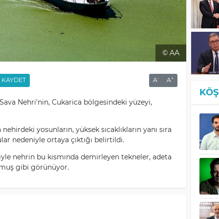
© AA
-
+
KAYDET
A
A
KÖŞ
 Sava Nehri'nin, Cukarica bölgesindeki yüzeyi,
ehirdeki yosunların, yüksek sıcaklıkların yanı sıra
ar nedeniyle ortaya çıktığı belirtildi.
yle nehrin bu kısmında demirleyen tekneler, adeta
rmuş gibi görünüyor.