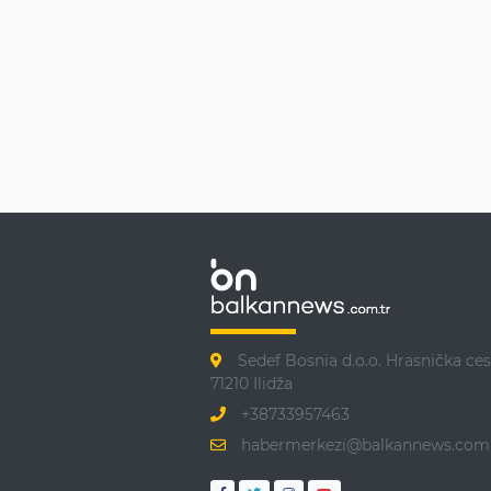
Sedef Bosnia d.o.o. Hrasnička ces
71210 Ilidža
+38733957463
habermerkezi@balkannews.com.