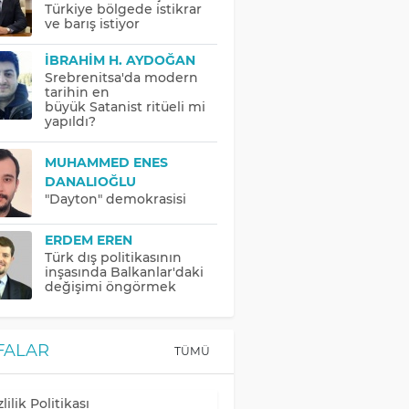
Türkiye bölgede istikrar
ve barış istiyor
İBRAHIM H. AYDOĞAN
Srebrenitsa'da modern
tarihin en
büyük Satanist ritüeli mi
yapıldı?
MUHAMMED ENES
DANALIOĞLU
"Dayton" demokrasisi
ERDEM EREN
Türk dış politikasının
inşasında Balkanlar'daki
değişimi öngörmek
FALAR
TÜMÜ
lilik Politikası