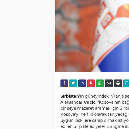
Sırbistan
'ın güneyindeki Vranje ş
Aleksandar
Vucic
, “Kosova'nın ba
bir şeye mazeret aramak için Sırb
Kosova'yı ne fiili olarak tanıyacağ
uygun ilişkilere sahip olmak istiyo
edilen Sırp Belediyeler Birliğine i