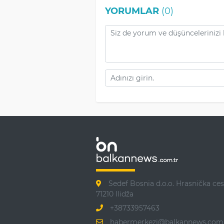
YORUMLAR
(0)
Sedef Bosnia d.o.o. Hrasnička ces
71210 Ilidža
+38733957463
habermerkezi@balkannews.com.