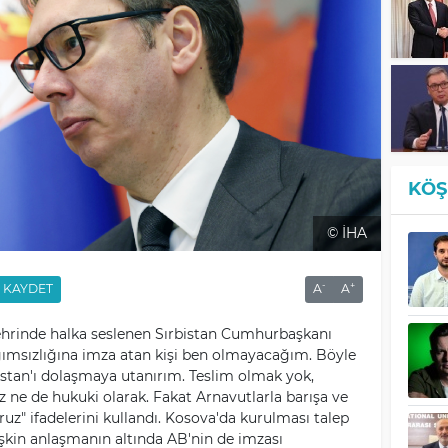
KÖŞ
© İHA
-
+
KAYDET
A
A
ehrinde halka seslenen Sırbistan Cumhurbaşkanı
ğımsızlığına imza atan kişi ben olmayacağım. Böyle
istan'ı dolaşmaya utanırım. Teslim olmak yok,
ız ne de hukuki olarak. Fakat Arnavutlarla barışa ve
ruz" ifadelerini kullandı. Kosova'da kurulması talep
lişkin anlaşmanın altında AB'nin de imzası