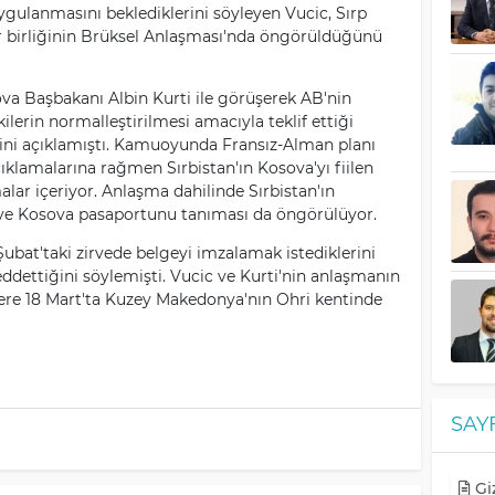
ulanmasını beklediklerini söyleyen Vucic, Sırp
 birliğinin Brüksel Anlaşması'nda öngörüldüğünü
ova Başbakanı Albin Kurti ile görüşerek AB'nin
kilerin normalleştirilmesi amacıyla teklif ettiği
rini açıklamıştı. Kamuoyunda Fransız-Alman planı
çıklamalarına rağmen Sırbistan'ın Kosova'yı fiilen
ar içeriyor. Anlaşma dahilinde Sırbistan'ın
i ve Kosova pasaportunu tanıması da öngörülüyor.
ubat'taki zirvede belgeyi imzalamak istediklerini
eddettiğini söylemişti. Vucic ve Kurti'nin anlaşmanın
re 18 Mart'ta Kuzey Makedonya'nın Ohri kentinde
SAY
Giz