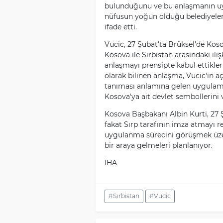
bulunduğunu ve bu anlaşmanın uyg
nüfusun yoğun olduğu belediyeler
ifade etti.
Vucic, 27 Şubat'ta Brüksel'de Kos
Kosova ile Sırbistan arasındaki iliş
anlaşmayı prensipte kabul ettikle
olarak bilinen anlaşma, Vucic'in a
tanıması anlamına gelen uygulamal
Kosova'ya ait devlet sembollerin
Kosova Başbakanı Albin Kurti, 27 Ş
fakat Sırp tarafının imza atmayı r
uygulanma sürecini görüşmek üze
bir araya gelmeleri planlanıyor.
İHA
#Sırbistan
#Vucic