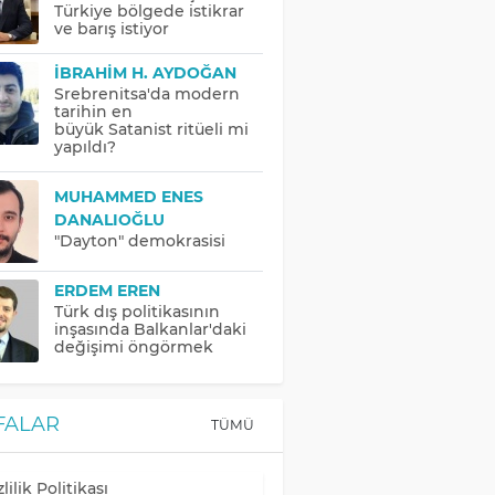
Türkiye bölgede istikrar
ve barış istiyor
İBRAHIM H. AYDOĞAN
Srebrenitsa'da modern
tarihin en
büyük Satanist ritüeli mi
yapıldı?
MUHAMMED ENES
DANALIOĞLU
"Dayton" demokrasisi
ERDEM EREN
Türk dış politikasının
inşasında Balkanlar'daki
değişimi öngörmek
FALAR
TÜMÜ
lilik Politikası