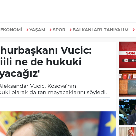
EKONOMİ
YAŞAM
SPOR
BALKANLAR'I TANIYALIM
hurbaşkanı Vucic:
iili ne de hukuki
yacağız'
leksandar Vucic, Kosova’nın
kuki olarak da tanımayacaklarını söyledi.