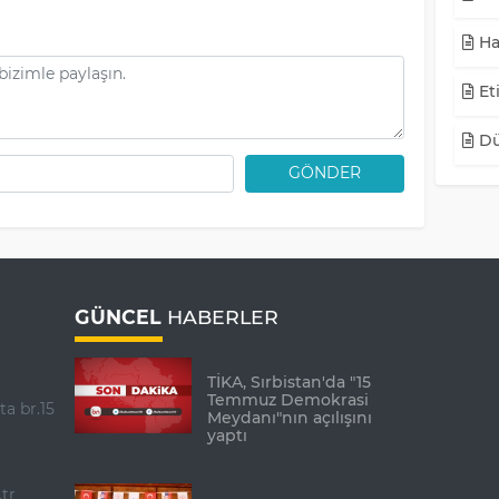
Ha
Eti
Dü
GÖNDER
GÜNCEL
HABERLER
TİKA, Sırbistan'da "15
Temmuz Demokrasi
ta br.15
Meydanı"nın açılışını
yaptı
tr