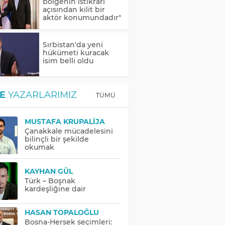
bölgenin istikrarı
açısından kilit bir
aktör konumundadır"
Sırbistan'da yeni
hükümeti kuracak
isim belli oldu
E
YAZARLARIMIZ
TÜMÜ
MUSTAFA KRUPALIJA
Çanakkale mücadelesini
bilinçli bir şekilde
okumak
KAYHAN GÜL
Türk – Boşnak
kardeşliğine dair
HASAN TOPALOĞLU
Bosna-Hersek seçimleri: