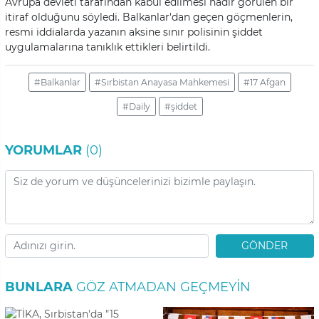
Avrupa devleti tarafından kabul edilmesi nadir görülen bir
itiraf olduğunu söyledi. Balkanlar'dan geçen göçmenlerin,
resmi iddialarda yazanın aksine sınır polisinin şiddet
uygulamalarına tanıklık ettikleri belirtildi.
#Balkanlar
#Sırbistan Anayasa Mahkemesi
#17 Afgan
#Daily
#şiddet
YORUMLAR
(0)
GÖNDER
BUNLARA
GÖZ ATMADAN GEÇMEYIN