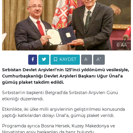
© AA
-
+
KAYDET
A
A
Sırbistan Devlet Arşivleri’nin 125’inci yıldönümü vesilesiyle,
Cumhurbaşkanlığı Devlet Arşivleri Başkanı Uğur Ünal’a
gümüş plaket takdim edildi.
Sırbistan’ın başkenti Belgrad’da Sırbistan Arşivleri Günü
etkinliği düzenlendi.
Etkinlikte, iki ülke milli arşivlerinin geliştirilmesi konusunda
yaptığı katkılardan dolayı Ünal’a, gümüş plaket verildi.
Programda ayrıca Bosna Hersek, Kuzey Makedonya ve
Hırvatistan arşiv başkanları da hazır bulundu.