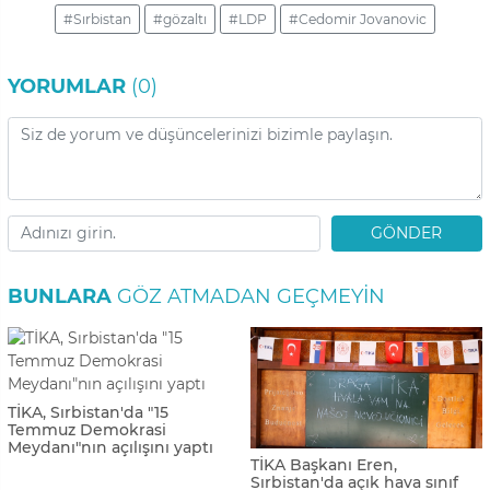
#Sırbistan
#gözaltı
#LDP
#Cedomir Jovanovic
YORUMLAR
(0)
GÖNDER
BUNLARA
GÖZ ATMADAN GEÇMEYIN
TİKA, Sırbistan'da "15
Temmuz Demokrasi
Meydanı"nın açılışını yaptı
TİKA Başkanı Eren,
Sırbistan'da açık hava sınıf