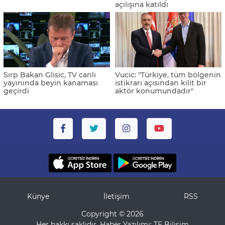
açılışına katıldı
Sırp Bakan Glisic, TV canlı
Vucic: "Türkiye, tüm bölgenin
yayınında beyin kanaması
istikrarı açısından kilit bir
geçirdi
aktör konumundadır"
Künye
İletişim
RSS
Copyright © 2026
Her hakkı saklıdır. Haber Yazılımı:
TE Bilişim