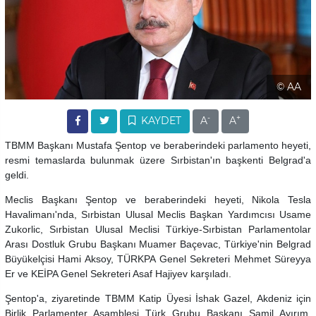
© AA
-
+
KAYDET
A
A
TBMM Başkanı Mustafa Şentop ve beraberindeki parlamento heyeti,
resmi temaslarda bulunmak üzere Sırbistan'ın başkenti Belgrad'a
geldi.
Meclis Başkanı Şentop ve beraberindeki heyeti, Nikola Tesla
Havalimanı'nda, Sırbistan Ulusal Meclis Başkan Yardımcısı Usame
Zukorlic, Sırbistan Ulusal Meclisi Türkiye-Sırbistan Parlamentolar
Arası Dostluk Grubu Başkanı Muamer Baçevac, Türkiye'nin Belgrad
Büyükelçisi Hami Aksoy, TÜRKPA Genel Sekreteri Mehmet Süreyya
Er ve KEİPA Genel Sekreteri Asaf Hajiyev karşıladı.
Şentop'a, ziyaretinde TBMM Katip Üyesi İshak Gazel, Akdeniz için
Birlik Parlamenter Asamblesi Türk Grubu Başkanı Şamil Ayırım,