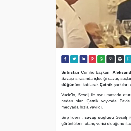
Sırbistan
Cumhurbaşkanı
Aleksand
Savaşı sırasında işlediği savaş suçl
düğün
üne katılarak
Çetnik
şarkıları
Vucic'in, Seselj ile aynı masada otur
neden olan Çetnik voyvoda Pavle Dj
medyada hızla yayıldı.
Sırp liderin,
savaş suçlusu
Seselj il
görüntülerin utanç verici olduğunu ifad