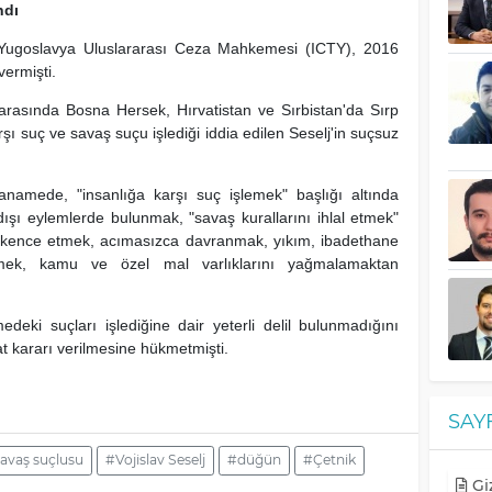
ndı
 Yugoslavya Uluslararası Ceza Mahkemesi (ICTY), 2016
vermişti.
arasında Bosna Hersek, Hırvatistan ve Sırbistan'da Sırp
şı suç ve savaş suçu işlediği iddia edilen Seselj'in suçsuz
ianamede, "insanlığa karşı suç işlemek" başlığı altında
dışı eylemlerde bulunmak, "savaş kurallarını ihlal etmek"
işkence etmek, acımasızca davranmak, yıkım, ibadethane
mek, kamu ve özel mal varlıklarını yağmalamaktan
edeki suçları işlediğine dair yeterli delil bulunmadığını
at kararı verilmesine hükmetmişti.
SAY
avaş suçlusu
#Vojislav Seselj
#düğün
#Çetnik
Giz