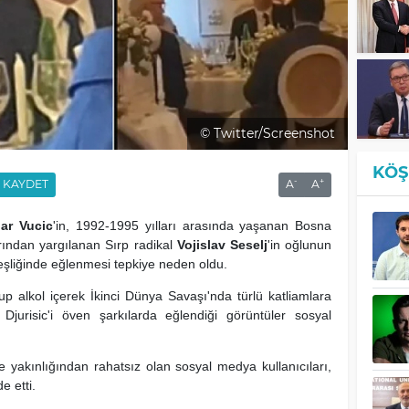
© Twitter/Screenshot
KÖŞ
-
+
KAYDET
A
A
ar Vucic
'in, 1992-1995 yılları arasında yaşanan Bosna
arından yargılanan Sırp radikal
Vojislav Seselj
'in oğlunun
 eşliğinde eğlenmesi tepkiye neden oldu.
up alkol içerek İkinci Dünya Savaşı'nda türlü katliamlara
urisic'i öven şarkılarda eğlendiği görüntüler sosyal
e yakınlığından rahatsız olan sosyal medya kullanıcıları,
e etti.