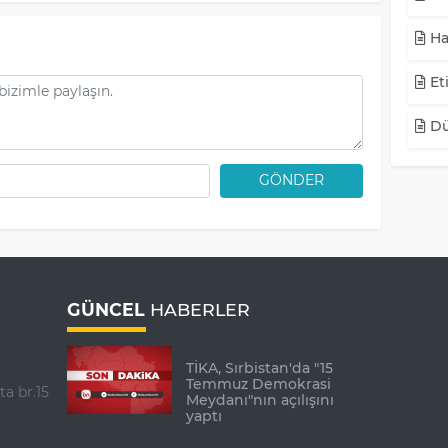
Ha
Eti
Dü
GÖNDER
GÜNCEL
HABERLER
TİKA, Sırbistan'da "15
Temmuz Demokrasi
ta br.15
Meydanı"nın açılışını
yaptı