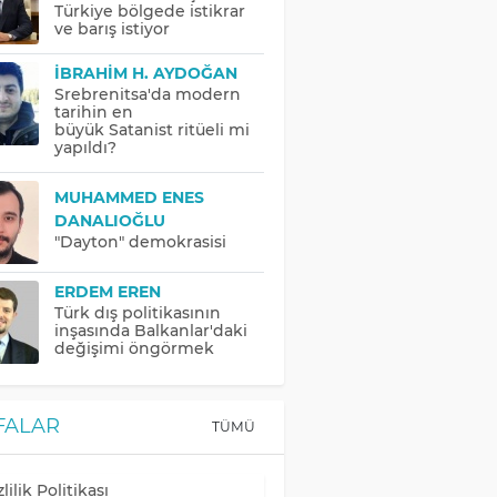
Türkiye bölgede istikrar
ve barış istiyor
İBRAHIM H. AYDOĞAN
Srebrenitsa'da modern
tarihin en
büyük Satanist ritüeli mi
yapıldı?
MUHAMMED ENES
DANALIOĞLU
"Dayton" demokrasisi
ERDEM EREN
Türk dış politikasının
inşasında Balkanlar'daki
değişimi öngörmek
FALAR
TÜMÜ
lilik Politikası