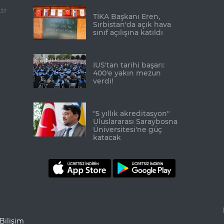
tr
TİKA Başkanı Eren,
Sırbistan'da açık hava
sınıf açılışına katıldı
IUS'tan tarihi başarı:
400'e yakın mezun
verdi!
"5 yıllık akreditasyon"
Uluslararası Saraybosna
Üniversitesi'ne güç
katacak
Bilişim