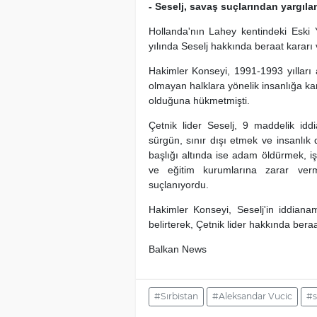
- Seselj, savaş suçlarından yargıla
Hollanda'nın Lahey kentindeki Eski
yılında Seselj hakkında beraat kararı 
Hakimler Konseyi, 1991-1993 yılları 
olmayan halklara yönelik insanlığa kar
olduğuna hükmetmişti.
Çetnik lider Seselj, 9 maddelik idd
sürgün, sınır dışı etmek ve insanlık 
başlığı altında ise adam öldürmek, 
ve eğitim kurumlarına zarar ver
suçlanıyordu.
Hakimler Konseyi, Seselj'in iddianam
belirterek, Çetnik lider hakkında bera
Balkan News
#Sırbistan
#Aleksandar Vucic
#s