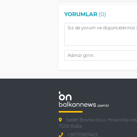
YORUMLAR
(0)
Sedef Bosnia d.o.o. Hrasnička ces
71210 Ilidža
+38733957463