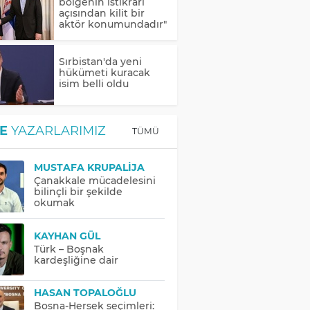
bölgenin istikrarı
açısından kilit bir
aktör konumundadır"
Sırbistan'da yeni
hükümeti kuracak
isim belli oldu
E
YAZARLARIMIZ
TÜMÜ
MUSTAFA KRUPALIJA
Çanakkale mücadelesini
bilinçli bir şekilde
okumak
KAYHAN GÜL
Türk – Boşnak
kardeşliğine dair
HASAN TOPALOĞLU
Bosna-Hersek seçimleri: