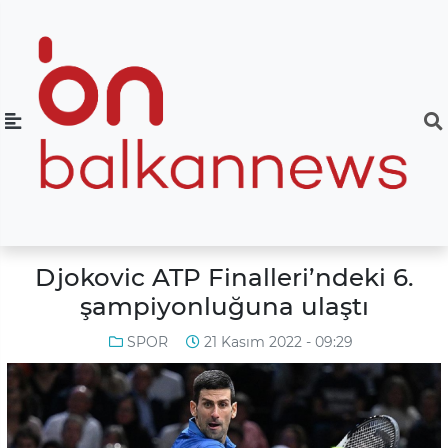
Djokovic ATP Finalleri’ndeki 6.
şampiyonluğuna ulaştı
SPOR
21 Kasım 2022 - 09:29