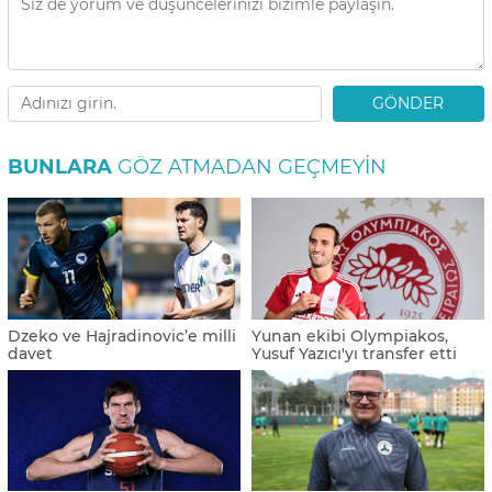
GÖNDER
BUNLARA
GÖZ ATMADAN GEÇMEYIN
Dzeko ve Hajradinovic’e milli
Yunan ekibi Olympiakos,
davet
Yusuf Yazıcı'yı transfer etti