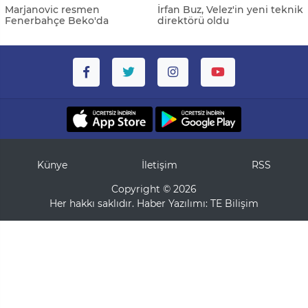
Marjanovic resmen
İrfan Buz, Velez'in yeni teknik
Fenerbahçe Beko'da
direktörü oldu
Künye
İletişim
RSS
Copyright © 2026
Her hakkı saklıdır. Haber Yazılımı:
TE Bilişim