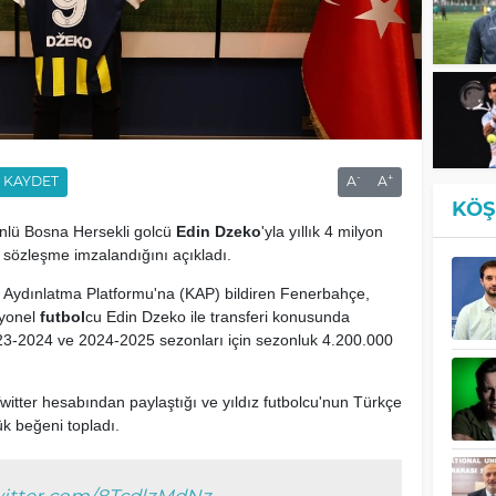
-
+
KAYDET
A
A
KÖŞ
nlü Bosna Hersekli golcü
Edin Dzeko
'yla yıllık 4 milyon
ık sözleşme imzalandığını açıkladı.
 Aydınlatma Platformu'na (KAP) bildiren Fenerbahçe,
syonel
futbol
cu Edin Dzeko ile transferi konusunda
23-2024 ve 2024-2025 sezonları için sezonluk 4.200.000
tter hesabından paylaştığı ve yıldız futbolcu'nun Türkçe
ük beğeni topladı.
witter.com/8TcdlzMdNz