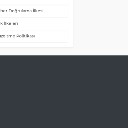
ber Doğrulama İlkesi
k İlkeleri
zeltme Politikası