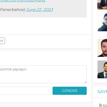
@Fenerbahce)
June 22, 2023
çe
GÖNDER
SAY
Giz