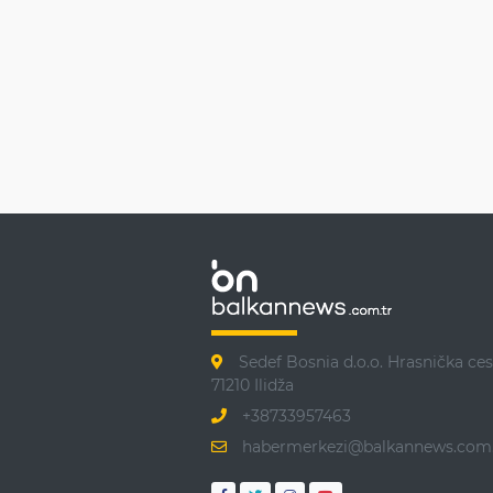
Sedef Bosnia d.o.o. Hrasnička ces
71210 Ilidža
+38733957463
habermerkezi@balkannews.com.