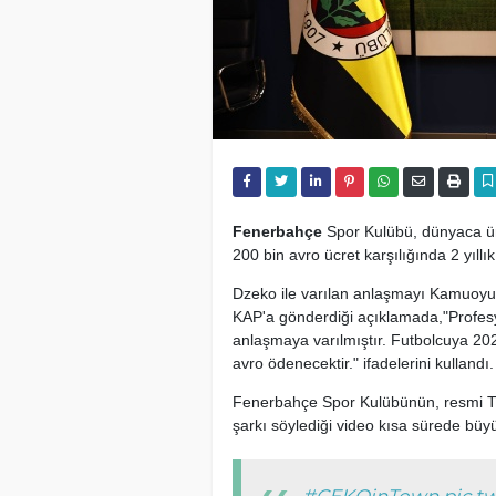
Fenerbahçe
Spor Kulübü, dünyaca ü
200 bin avro ücret karşılığında 2 yıll
Dzeko ile varılan anlaşmayı Kamuoyu
KAP'a gönderdiği açıklamada,"Profe
anlaşmaya varılmıştır. Futbolcuya 20
avro ödenecektir." ifadelerini kullandı.
Fenerbahçe Spor Kulübünün, resmi Twi
şarkı söylediği video kısa sürede büy
#CEKOinTown
pic.t