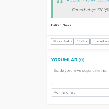
— Fenerbahçe SK (
Balkan News
#Edin Dzeko
#futbol
#Fenerbah
YORUMLAR
(0)