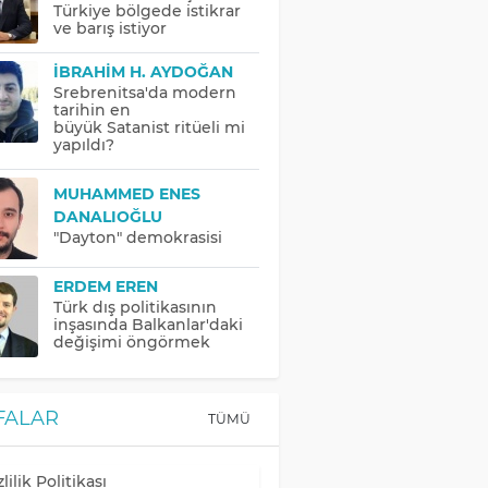
Türkiye bölgede istikrar
ve barış istiyor
İBRAHIM H. AYDOĞAN
Srebrenitsa'da modern
tarihin en
büyük Satanist ritüeli mi
yapıldı?
MUHAMMED ENES
DANALIOĞLU
"Dayton" demokrasisi
ERDEM EREN
Türk dış politikasının
inşasında Balkanlar'daki
değişimi öngörmek
FALAR
TÜMÜ
lilik Politikası