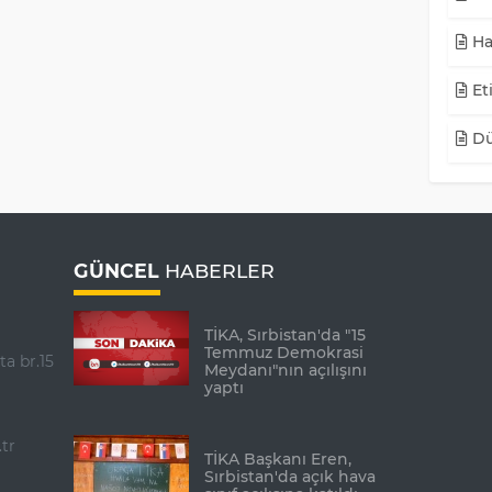
Ha
Eti
Dü
GÜNCEL
HABERLER
TİKA, Sırbistan'da "15
Temmuz Demokrasi
ta br.15
Meydanı"nın açılışını
yaptı
tr
TİKA Başkanı Eren,
Sırbistan'da açık hava