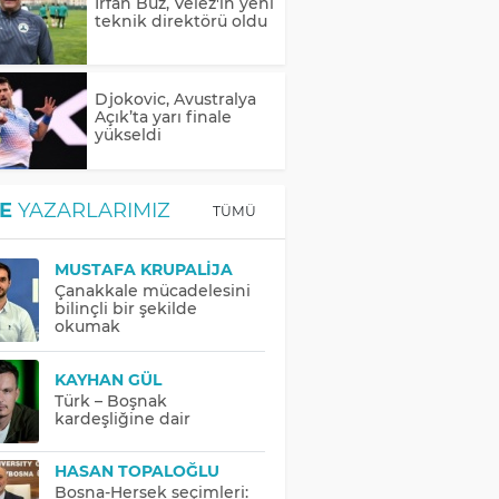
İrfan Buz, Velez'in yeni
teknik direktörü oldu
Djokovic, Avustralya
Açık’ta yarı finale
yükseldi
E
YAZARLARIMIZ
TÜMÜ
MUSTAFA KRUPALIJA
Çanakkale mücadelesini
bilinçli bir şekilde
okumak
KAYHAN GÜL
Türk – Boşnak
kardeşliğine dair
HASAN TOPALOĞLU
Bosna-Hersek seçimleri: