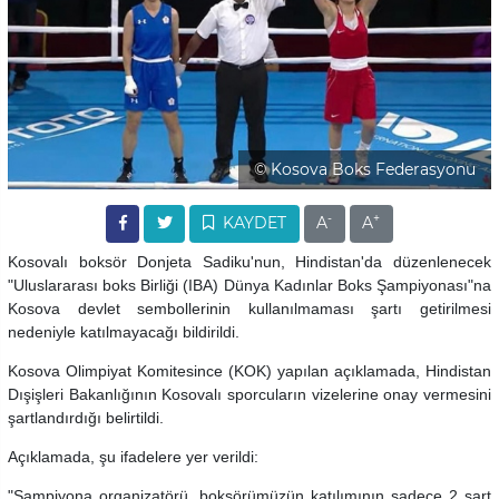
© Kosova Boks Federasyonu
-
+
KAYDET
A
A
Kosovalı boksör Donjeta Sadiku'nun, Hindistan'da düzenlenecek
"Uluslararası boks Birliği (IBA) Dünya Kadınlar Boks Şampiyonası"na
Kosova devlet sembollerinin kullanılmaması şartı getirilmesi
nedeniyle katılmayacağı bildirildi.
Kosova Olimpiyat Komitesince (KOK) yapılan açıklamada, Hindistan
Dışişleri Bakanlığının Kosovalı sporcuların vizelerine onay vermesini
şartlandırdığı belirtildi.
Açıklamada, şu ifadelere yer verildi:
"Şampiyona organizatörü, boksörümüzün katılımının sadece 2 şart