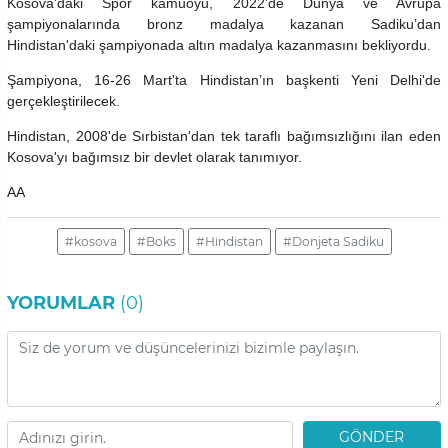
Kosova'daki Spor kamuoyu, 2022'de Dünya ve Avrupa
şampiyonalarında bronz madalya kazanan Sadiku’dan
Hindistan'daki şampiyonada altın madalya kazanmasını bekliyordu.
Şampiyona, 16-26 Mart'ta Hindistan’ın başkenti Yeni Delhi'de
gerçekleştirilecek.
Hindistan, 2008'de Sırbistan'dan tek taraflı bağımsızlığını ilan eden
Kosova'yı bağımsız bir devlet olarak tanımıyor.
AA
#kosova
#Boks
#Hindistan
#Donjeta Sadiku
YORUMLAR
(0)
GÖNDER