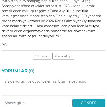
"Sırbistan'ın ev sahipliğinde düzenlenen Dünya Güreş
Şampiyonası'nda erkekler serbest stil 125 kiloda ülkemizi
temsil eden milli güreşçimiz Taha Akgül, üçüncülük
karşılaşmasında Macaristan'dan Daniel Ligeti'yi 5-0 yenerek
bronz madalya kazandı ve 2024 Paris Olimpiyat Oyunları'na
kota hakkı elde etti. Taha kardeşimi canıgönülden kutluyor,
devam eden organizasyonda minderde ter dökecek tüm
sporcularımıza başarılar diliyorum."
AA
#Sırbistan
#Taha Akgül
YORUMLAR
(0)
GÖNDER