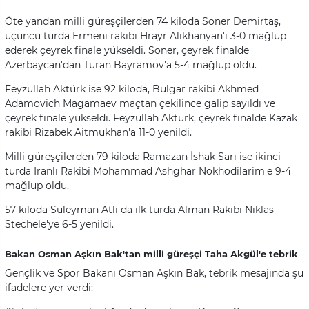
Öte yandan milli güreşçilerden 74 kiloda Soner Demirtaş,
üçüncü turda Ermeni rakibi Hrayr Alikhanyan'ı 3-0 mağlup
ederek çeyrek finale yükseldi. Soner, çeyrek finalde
Azerbaycan'dan Turan Bayramov'a 5-4 mağlup oldu.
Feyzullah Aktürk ise 92 kiloda, Bulgar rakibi Akhmed
Adamovich Magamaev maçtan çekilince galip sayıldı ve
çeyrek finale yükseldi. Feyzullah Aktürk, çeyrek finalde Kazak
rakibi Rizabek Aitmukhan'a 11-0 yenildi.
Milli güreşçilerden 79 kiloda Ramazan İshak Sarı ise ikinci
turda İranlı Rakibi Mohammad Ashghar Nokhodilarim'e 9-4
mağlup oldu.
57 kiloda Süleyman Atlı da ilk turda Alman Rakibi Niklas
Stechele'ye 6-5 yenildi.
Bakan Osman Aşkın Bak'tan milli güreşçi Taha Akgül'e tebrik
Gençlik ve Spor Bakanı Osman Aşkın Bak, tebrik mesajında şu
ifadelere yer verdi: