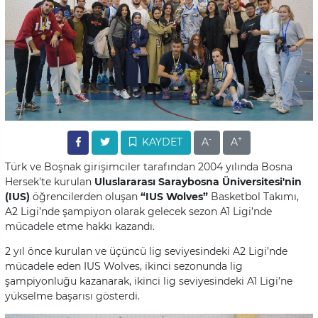
-
+
KAYDET
A
A
Türk ve Boşnak girişimciler tarafından 2004 yılında Bosna
Hersek'te kurulan
Uluslararası Saraybosna Üniversitesi'nin
(IUS)
öğrencilerden oluşan
“IUS Wolves”
Basketbol Takımı,
A2 Ligi’nde şampiyon olarak gelecek sezon A1 Ligi’nde
mücadele etme hakkı kazandı.
2 yıl önce kurulan ve üçüncü lig seviyesindeki A2 Ligi’nde
mücadele eden IUS Wolves, ikinci sezonunda lig
şampiyonluğu kazanarak, ikinci lig seviyesindeki A1 Ligi’ne
yükselme başarısı gösterdi.