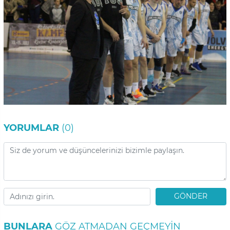
YORUMLAR
(0)
GÖNDER
BUNLARA
GÖZ ATMADAN GEÇMEYIN