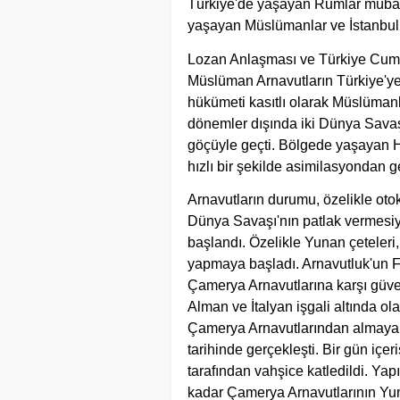
Türkiye'de yaşayan Rumlar mübad
yaşayan Müslümanlar ve İstanbul’
Lozan Anlaşması ve Türkiye Cumh
Müslüman Arnavutların Türkiye'ye
hükümeti kasıtlı olarak Müslüman
dönemler dışında iki Dünya Sava
göçüyle geçti. Bölgede yaşayan Hri
hızlı bir şekilde asimilasyondan ge
Arnavutların durumu, özelikle otok
Dünya Savaşı'nın patlak vermesiy
başlandı. Özelikle Yunan çeteleri
yapmaya başladı. Arnavutluk'un Faşi
Çamerya Arnavutlarına karşı güv
Alman ve İtalyan işgali altında o
Çamerya Arnavutlarından almaya k
tarihinde gerçekleşti. Bir gün iç
tarafından vahşice katledildi. Ya
kadar Çamerya Arnavutlarının Yun