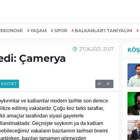
EKONOMİ
YAŞAM
SPOR
BALKANLAR'I TANIYALIM
27.06.2021, 21:07
KÖŞ
edi: Çamerya
-
+
KAYDET
A
A
ykırımlar ve katliamlar modern tarihte son derece
litize edilmiş vakalardır. Çoğu kez farklı taraflar,
rklı amaçlar tarafından siyasi gayelerle
llanılmaktadır. Geçmişte soykırım ya da katliam
yebileceğimiz vakaların bazılarının tarihsel önemi
artılırken, bazıları tamamen görmezden