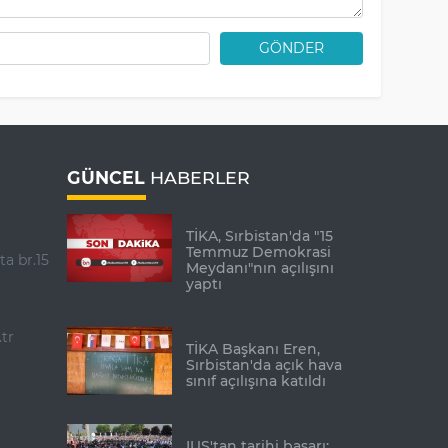
GÖNDER
GÜNCEL
HABERLER
TİKA, Sırbistan'da "15
Temmuz Demokrasi
ta br.15
Meydanı"nın açılışını
yaptı
tr
TİKA Başkanı Eren,
Sırbistan'da açık hava
sınıf açılışına katıldı
IUS'tan tarihi başarı: