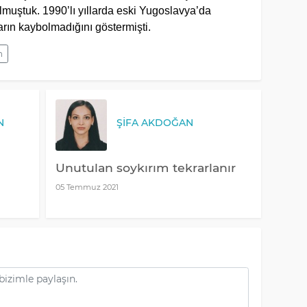
muştuk. 1990’lı yıllarda eski Yugoslavya’da
arın kaybolmadığını göstermişti.
m
N
ŞIFA AKDOĞAN
Unutulan soykırım tekrarlanır
05 Temmuz 2021