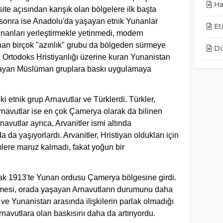
Ha
ite açısından karışık olan bölgelere ilk başta
sonra ise Anadolu'da yaşayan etnik Yunanlar
Eti
unanları yerleştirmekle yetinmedi, modern
unan birçok "azınlık" grubu da bölgeden sürmeye
Dü
i Ortodoks Hristiyanlığı üzerine kuran Yunanistan
yaşayan Müslüman gruplara baskı uygulamaya
 etnik grup Arnavutlar ve Türklerdi. Türkler,
navutlar ise en çok Çamerya olarak da bilinen
avutlar ayrıca, Arvanitler ismi altında
da yaşıyorlardı. Arvanitler, Hristiyan oldukları için
ere maruz kalmadı, fakat yoğun bir
rak 1913'te Yunan ordusu Çamerya bölgesine girdi.
irmesi, orada yaşayan Arnavutların durumunu daha
k ve Yunanistan arasında ilişkilerin parlak olmadığı
avutlara olan baskısını daha da artırıyordu.