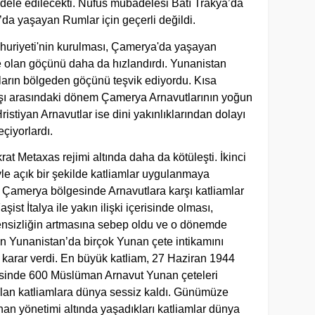
ele edilecekti. Nüfus mübadelesi Batı Trakya’da
da yaşayan Rumlar için geçerli değildi.
uriyeti'nin kurulması, Çamerya'da yaşayan
 olan göçünü daha da hızlandırdı. Yunanistan
ların bölgeden göçünü teşvik ediyordu. Kısa
şı arasındaki dönem Çamerya Arnavutlarının yoğun
stiyan Arnavutlar ise dini yakınlıklarından dolayı
çiyorlardı.
rat Metaxas rejimi altında daha da kötüleşti. İkinci
le açık bir şekilde katliamlar uygulanmaya
, Çamerya bölgesinde Arnavutlara karşı katliamlar
st İtalya ile yakın ilişki içerisinde olması,
ensizliğin artmasına sebep oldu ve o dönemde
lan Yunanistan’da birçok Yunan çete intikamını
arar verdi. En büyük katliam, 27 Haziran 1944
erisinde 600 Müslüman Arnavut Yunan çeteleri
pılan katliamlara dünya sessiz kaldı. Günümüze
an yönetimi altında yaşadıkları katliamlar dünya