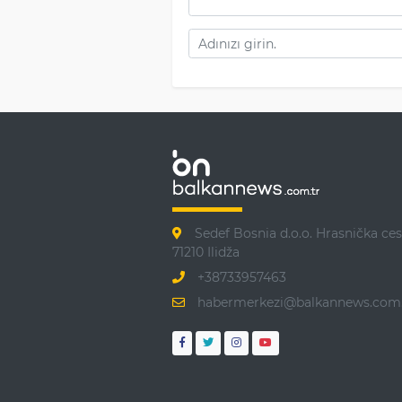
Sedef Bosnia d.o.o. Hrasnička ces
71210 Ilidža
+38733957463
habermerkezi@balkannews.com.