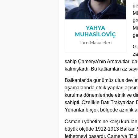
ge
Mü
ge
YAHYA
Mü
MUHASILOVIÇ
ge
Tüm Makaleleri
Gü
za
sahip Çamerya’nın Arnavutları da
kalmışlardı. Bu katliamları az say
Balkanlar'da günümüz ulus devletl
aşamalarında etnik yapıları açıs
kurulma dönemlerinde etnik ve di
sahipti. Özelikle Batı Trakya'dan
Yunanlar birçok bölgede azınlıklar
Osmanlı yönetimine karşı kurulan 
büyük ölçüde 1912-1913 Balkan Sa
fethetmeyi başardı. Çamerya (Epir