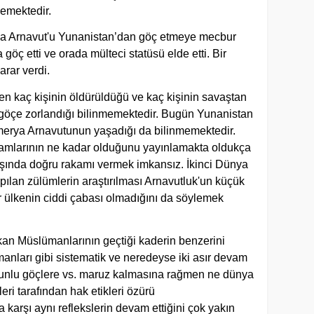
emektedir.
a Arnavut'u Yunanistan’dan göç etmeye mecbur
 göç etti ve orada mülteci statüsü elde etti. Bir
arar verdi.
en kaç kişinin öldürüldüğü ve kaç kişinin savaştan
 göçe zorlandığı bilinmemektedir. Bugün Yunanistan
amerya Arnavutunun yaşadığı da bilinmemektedir.
akamlarının ne kadar olduğunu yayınlamakta oldukça
ışında doğru rakamı vermek imkansız. İkinci Dünya
ılan zülümlerin araştırılması Arnavutluk'un küçük
ir ülkenin ciddi çabası olmadığını da söylemek
an Müslümanlarının geçtiği kaderin benzerini
anları gibi sistematik ve neredeyse iki asır devam
runlu göçlere vs. maruz kalmasına rağmen ne dünya
i tarafından hak etikleri özürü
karşı aynı reflekslerin devam ettiğini çok yakın