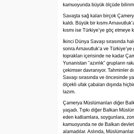
kamuoyunda büyük ölçüde bilinm
Savaşta sağ kalan birçok Çamery
kaldı. Büyük bir kısmı Arnavutluk’a
kısmı ise Türkiye’ye göç etmeye k
İkinci Dünya Savaşı sırasında hal
sonra Arnavutluk’a ve Türkiye’ye
toprakları içerisinde ne kadar Ç
Yunanistan "azınlık" grupların r
çekimser davranıyor. Tahminler d
Savaşı sırasında ve öncesinde yap
ölçekli ufak çabaları dışında hiçb
lazım.
Çamerya Müslümanları diğer Balk
yaşadı. Tıpkı diğer Balkan Müslüm
eden katliamlara, soygunlara, zo
kamuoyunda ne de Balkan devletler
alamadılar. Aslında, Müslümanlara 