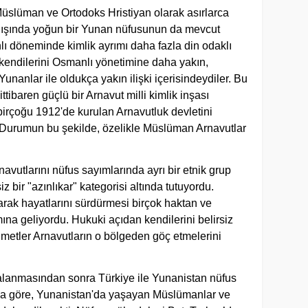
slüman ve Ortodoks Hristiyan olarak asırlarca
 dışında yoğun bir Yunan nüfusunun da mevcut
 döneminde kimlik ayrımı daha fazla din odaklı
kendilerini Osmanlı yönetimine daha yakın,
unanlar ile oldukça yakın ilişki içerisindeydiler. Bu
ttibaren güçlü bir Arnavut milli kimlik inşası
irçoğu 1912'de kurulan Arnavutluk devletini
 Durumun bu şekilde, özelikle Müslüman Arnavutlar
vutlarını nüfus sayımlarında ayrı bir etnik grup
iz bir "azınlıkar" kategorisi altında tutuyordu.
arak hayatlarını sürdürmesi birçok haktan ve
na geliyordu. Hukuki açıdan kendilerini belirsiz
metler Arnavutların o bölgeden göç etmelerini
alanmasından sonra Türkiye ile Yunanistan nüfus
a göre, Yunanistan'da yaşayan Müslümanlar ve