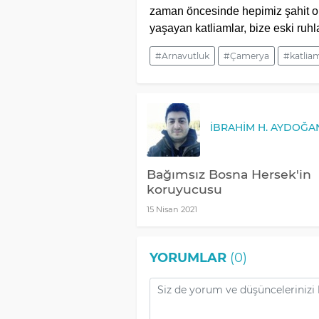
zaman öncesinde hepimiz şahit ol
yaşayan katliamlar, bize eski ruhl
#Arnavutluk
#Çamerya
#katlia
İBRAHIM H. AYDOĞA
Bağımsız Bosna Hersek'in
koruyucusu
15 Nisan 2021
YORUMLAR
(0)