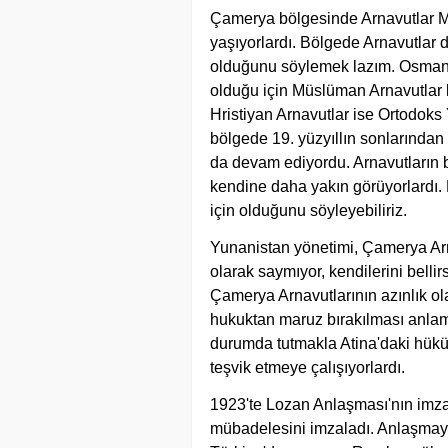
Çamerya bölgesinde Arnavutlar Mü
yaşıyorlardı. Bölgede Arnavutlar
olduğunu söylemek lazım. Osmanlı
olduğu için Müslüman Arnavutlar 
Hristiyan Arnavutlar ise Ortodoks Y
bölgede 19. yüzyıllın sonlarından i
da devam ediyordu. Arnavutların b
kendine daha yakın görüyorlardı.
için olduğunu söyleyebiliriz.
Yunanistan yönetimi, Çamerya Arna
olarak saymıyor, kendilerini bellirs
Çamerya Arnavutlarının azınlık ol
hukuktan maruz bırakılması anlamı
durumda tutmakla Atina'daki hükü
teşvik etmeye çalışıyorlardı.
1923'te Lozan Anlaşması'nın imz
mübadelesini imzaladı. Anlaşmay