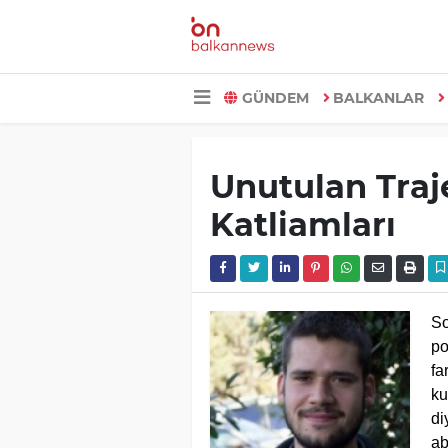
GÜNDEM
BALKANLAR
Unutulan Traj
Katliamları
So
po
fa
ku
di
ab