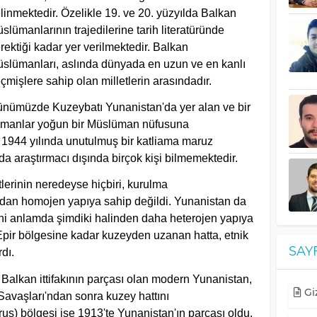
linmektedir. Özelikle 19. ve 20. yüzyılda Balkan
slümanlarının trajedilerine tarih literatüründe
rektiği kadar yer verilmektedir. Balkan
slümanları, aslında dünyada en uzun ve en kanlı
çmişlere sahip olan milletlerin arasındadır.
nümüzde Kuzeybatı Yunanistan'da yer alan ve bir
manlar yoğun bir Müslüman nüfusuna
 1944 yılında unutulmuş bir katliama maruz
ıda araştırmacı dışında birçok kişi bilmemektedir.
erinin neredeyse hiçbiri, kurulma
ından homojen yapıya sahip değildi. Yunanistan da
ni anlamda şimdiki halinden daha heterojen yapıya
 Epir bölgesine kadar kuzeyden uzanan hatta, etnik
SAY
dı.
Balkan ittifakının parçası olan modern Yunanistan,
Giz
vaşları'ndan sonra kuzey hattını
us) bölgesi ise 1913'te Yunanistan'ın parçası oldu.