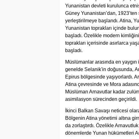
Yunanistan devleti kurulunca etnis
Güney Yunanistan’dan, 1923’ten 
yerleştirilmeye başlandı. Atina, Y
Yunanistan toprakları içinde bul
başladı. Özelikle modern kimliğin
toprakları içerisinde asırlarca 
başladı.
Müslümanlar arasında en yaygın iki
genelde Selanik'in doğusunda, Ar
Epirus bölgesinde yaşıyorlardı. Arn
Atina çevresinde ve Mora adasında 
Müslüman Arnavutlar kadar zulüml
asimilasyon sürecinden geçirildi.
İkinci Balkan Savaşı neticesi ola
Bölgenin Atina yönetimi altına g
da zorlaştırdı. Özelikle Arnavutlu
dönemlerde Yunan hükümetleri Arn