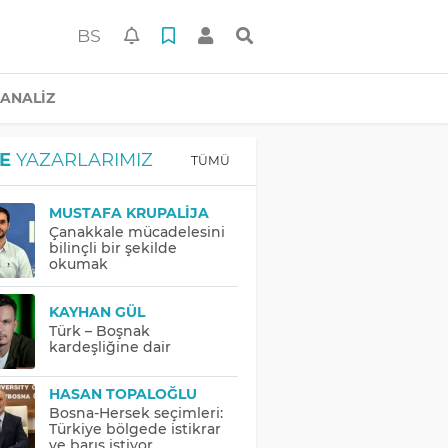
BS
ANALİZ
E
YAZARLARIMIZ
TÜMÜ
MUSTAFA KRUPALIJA
Çanakkale mücadelesini
bilinçli bir şekilde
okumak
KAYHAN GÜL
Türk – Boşnak
kardeşliğine dair
HASAN TOPALOĞLU
Bosna-Hersek seçimleri:
Türkiye bölgede istikrar
ve barış istiyor