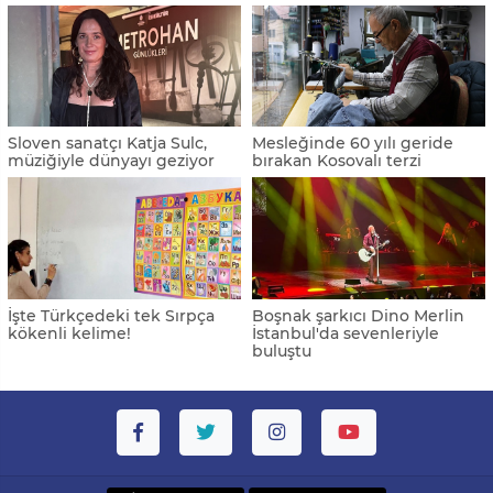
Sloven sanatçı Katja Sulc,
Mesleğinde 60 yılı geride
müziğiyle dünyayı geziyor
bırakan Kosovalı terzi
İşte Türkçedeki tek Sırpça
Boşnak şarkıcı Dino Merlin
kökenli kelime!
İstanbul'da sevenleriyle
buluştu