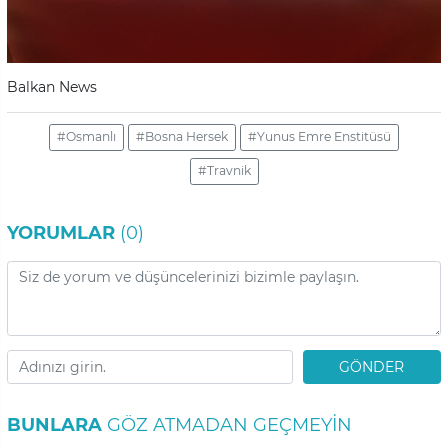
Balkan News
#Osmanlı
#Bosna Hersek
#Yunus Emre Enstitüsü
#Travnik
YORUMLAR
(0)
GÖNDER
BUNLARA
GÖZ ATMADAN GEÇMEYIN