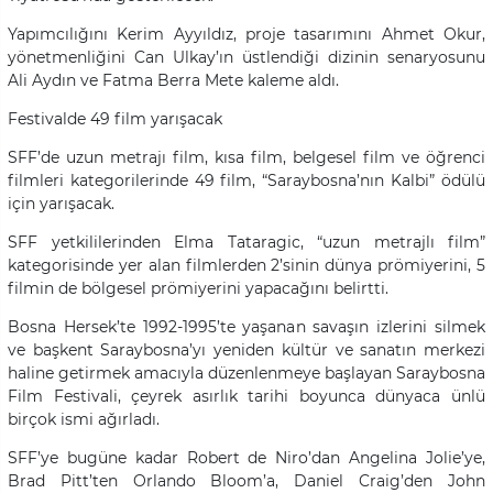
Yapımcılığını Kerim Ayyıldız, proje tasarımını Ahmet Okur,
yönetmenliğini Can Ulkay’ın üstlendiği dizinin senaryosunu
Ali Aydın ve Fatma Berra Mete kaleme aldı.
Festivalde 49 film yarışacak
SFF’de uzun metrajı film, kısa film, belgesel film ve öğrenci
filmleri kategorilerinde 49 film, “Saraybosna’nın Kalbi” ödülü
için yarışacak.
SFF yetkililerinden Elma Tataragic, “uzun metrajlı film”
kategorisinde yer alan filmlerden 2’sinin dünya prömiyerini, 5
filmin de bölgesel prömiyerini yapacağını belirtti.
Bosna Hersek’te 1992-1995’te yaşanan savaşın izlerini silmek
ve başkent Saraybosna’yı yeniden kültür ve sanatın merkezi
haline getirmek amacıyla düzenlenmeye başlayan Saraybosna
Film Festivali, çeyrek asırlık tarihi boyunca dünyaca ünlü
birçok ismi ağırladı.
SFF’ye bugüne kadar Robert de Niro’dan Angelina Jolie’ye,
Brad Pitt’ten Orlando Bloom’a, Daniel Craig’den John