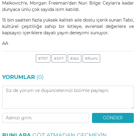
Malkovich’e, Morgan Freeman’dan Nuri Bilge Ceylan’a kadar
dünyaca ünlü çok sayıda isim katıldı.
15 bin saatten fazla yüksek kaliteli aile dostu içerik sunan Tabii,
kültürel çeşitliliğe sahip bir kitleye, evrensel değerlere ve
kapsayıcı içeriklere dayalı yayın deneyimi sunuyor.
AA
#TRT
#SFF
#dizi
#Rumi
YORUMLAR
(0)
GÖNDER
BUNLARA
GÖZ ATMADAN GEÇMEYIN