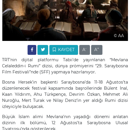
© AA
-
+
KAYDET
A
A
TRT’nin dijital platformu Tabii’de yayınlanan “Mevlana
Celaleddin-i Rumi” dizisi, dünya prömiyerini “29. Saraybosna
Film Festivali”nde (SFF) yapmaya hazırlanıyor.
Bosna Hersek’in başkenti Saraybosna’da 11-18 Ağustos’ta
düzenlenecek festival kapsamında başrollerinde Bülent İnal,
Kaan Yıldırım, Ahu Türkpençe, Devrim Özkan, Mehmet Ali
Nuroğlu, Mert Turak ve Nilay Deniz’in yer aldığı Rumi dizisi
izleyiciyle buluşacak.
Büyük İslam alimi Mevlana’nın yaşadığı dönemi anlatan
dizinin ilk bölümü, 12 Ağustos’ta Saraybosna Ulusal
Tiyatrosu’nda gösterilecek.