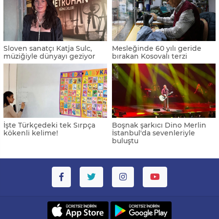
Sloven sanatçı Katja Sulc,
Mesleğinde 60 yılı geride
müziğiyle dünyayı geziyor
bırakan Kosovalı terzi
İşte Türkçedeki tek Sırpça
Boşnak şarkıcı Dino Merlin
kökenli kelime!
İstanbul'da sevenleriyle
buluştu