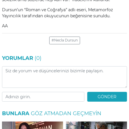
Dursun’un “Roman ve Coğrafya” adlı eseri, Metamorfoz
Yayıncılık tarafından okuyucunun beğenisine sunuldu.
AA
#Necla Dursun
YORUMLAR
(0)
GÖNDER
BUNLARA
GÖZ ATMADAN GEÇMEYIN