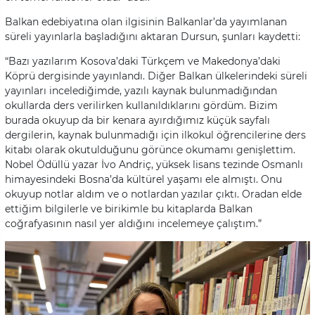
Balkan edebiyatına olan ilgisinin Balkanlar’da yayımlanan
süreli yayınlarla başladığını aktaran Dursun, şunları kaydetti:
“Bazı yazılarım Kosova’daki Türkçem ve Makedonya’daki
Köprü dergisinde yayınlandı. Diğer Balkan ülkelerindeki süreli
yayınları incelediğimde, yazılı kaynak bulunmadığından
okullarda ders verilirken kullanıldıklarını gördüm. Bizim
burada okuyup da bir kenara ayırdığımız küçük sayfalı
dergilerin, kaynak bulunmadığı için ilkokul öğrencilerine ders
kitabı olarak okutulduğunu görünce okumamı genişlettim.
Nobel Ödüllü yazar İvo Andriç, yüksek lisans tezinde Osmanlı
himayesindeki Bosna’da kültürel yaşamı ele almıştı. Onu
okuyup notlar aldım ve o notlardan yazılar çıktı. Oradan elde
ettiğim bilgilerle ve birikimle bu kitaplarda Balkan
coğrafyasının nasıl yer aldığını incelemeye çalıştım.”