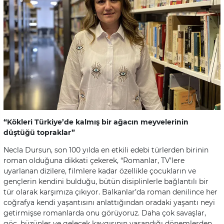
“Kökleri Türkiye’de kalmış bir ağacın meyvelerinin
düştüğü topraklar”
Necla Dursun, son 100 yılda en etkili edebi türlerden birinin
roman olduğuna dikkati çekerek, “Romanlar, TV’lere
uyarlanan dizilere, filmlere kadar özellikle çocukların ve
gençlerin kendini bulduğu, bütün disiplinlerle bağlantılı bir
tür olarak karşımıza çıkıyor. Balkanlar’da roman denilince her
coğrafya kendi yaşantısını anlattığından oradaki yaşantı neyi
getirmişse romanlarda onu görüyoruz. Daha çok savaşlar,
göç, hüzünler ve gelecek kaygısının yaşandığı dönemlerden