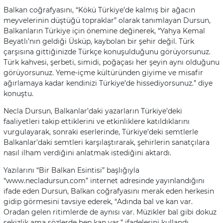
Balkan coğrafyasını, “Kökü Türkiye’de kalmış bir ağacın
meyvelerinin düştüğü topraklar” olarak tanımlayan Dursun,
Balkanların Türkiye için önemine değinerek, “Yahya Kemal
Beyatlı’nın geldiği Üsküp, kaybolan bir şehir değil. Türk
çarşısına gittiğinizde Türkçe konuşulduğunu görüyorsunuz.
Türk kahvesi, şerbeti, simidi, poğaçası her şeyin aynı olduğunu
görüyorsunuz. Yeme-içme kültüründen giyime ve misafir
ağırlamaya kadar kendinizi Türkiye’de hissediyorsunuz.” diye
konuştu.
Necla Dursun, Balkanlar’daki yazarların Türkiye’deki
faaliyetleri takip ettiklerini ve etkinliklere katıldıklarını
vurgulayarak, sonraki eserlerinde, Türkiye’deki semtlerle
Balkanlar’daki semtleri karşılaştırarak, şehirlerin sanatçılara
nasıl ilham verdiğini anlatmak istediğini aktardı.
Yazılarını “Bir Balkan Esintisi” başlığıyla
“www.necladursun.com” internet adresinde yayınlandığını
ifade eden Dursun, Balkan coğrafyasını merak eden herkesin
gidip görmesini tavsiye ederek, “Adında bal ve kan var.
Oradan gelen ritimlerde de aynısı var. Müzikler bal gibi dokuz
sekizlik ama sözlerde hep kan var.” ifadelerini kullandı.