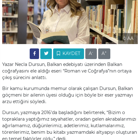
© AA
-
+
KAYDET
A
A
Yazar Necla Dursun, Balkan edebiyatı üzerinden Balkan
coğrafyasını ele aldığı eseri “Roman ve Coğrafya”nın ortaya
çıkış sürecini anlattı.
Bir kamu kurumunda memur olarak çalışan Dursun, Balkan
göçmeni bir ailenin üyesi olduğu için böyle bir eser yazmayı
arzu ettiğini söyledi.
Dursun, yazmaya 2016’da başladığını belirterek, “Bizim o
topraklara yaptığımız seyahatler, oradan gelen akrabalarımızı
ağırlamamız, düğünlerimiz, adetlerimiz, kutlamalarımız,
törenlerimiz, benim bu kitabı yazmamdaki altyapıyı oluşturan
en temel faktörler oldu.” dedi.