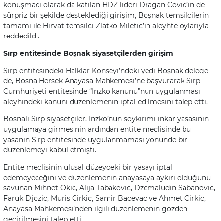
konuşmacı olarak da katılan HDZ lideri Dragan Covic’in de
sürpriz bir şekilde desteklediği girişim, Boşnak temsilcilerin
tamamı ile Hırvat temsilci Zlatko Miletic’in aleyhte oylarıyla
reddedildi.
Sırp entitesinde Boşnak siyasetçilerden girişim
Sırp entitesindeki Halklar Konseyi’ndeki yedi Boşnak delege
de, Bosna Hersek Anayasa Mahkemesi’ne başvurarak Sırp
Cumhuriyeti entitesinde “Inzko kanunu”nun uygulanması
aleyhindeki kanuni düzenlemenin iptal edilmesini talep etti.
Bosnalı Sırp siyasetçiler, Inzko’nun soykırımı inkar yasasının
uygulamaya girmesinin ardından entite meclisinde bu
yasanın Sırp entitesinde uygulanmaması yönünde bir
düzenlemeyi kabul etmişti.
Entite meclisinin ulusal düzeydeki bir yasayı iptal
edemeyeceğini ve düzenlemenin anayasaya aykırı olduğunu
savunan Mihnet Okic, Alija Tabakovic, Dzemaludin Sabanovic,
Faruk Djozic, Muris Cirkic, Samir Bacevac ve Ahmet Cirkic,
Anayasa Mahkemesi’nden ilgili düzenlemenin gözden
geçirilmesini talep etti.