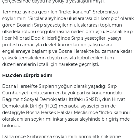
çerçevesinde dayatma yoluyla yasalaştırılmıştı.
Temmuz ayında geçirilen “Inzko kanunu”, Srebrenitsa
soykırımını “Sırplar aleyhinde uluslararası bir komplo” olarak
gören Bosnalı Sırp siyasetçilerin uluslararası toplumun
ülkedeki rolünü sorgulamasına neden olmuştu. Bosnalı Sırp
lider Milorad Dodik liderliğinde Sırp siyasetçiler, yasayı
protesto amacıyla devlet kurumlarının çalışmasını
engellemeye başlamış ve Bosna Hersek’te bu zamana kadar
yüksek temsilcilerin dayatmasıyla kabul edilen tüm
düzenlemelerin iptali için harekete geçmişti.
HDZ'den sürpriz adım
Bosna Hersek’te Sırpların yoğun olarak yaşadığı Sırp
Cumhuriyeti entitesinin en büyük partisi konumundaki
Bağımsız Sosyal Demokratlar İttifakı (SNSD), dün Hırvat
Demokratik Birliği (HDZ) mensubu siyasetçilerin de
desteğiyle Bosna Hersek Halklar Meclisi’nde “Inzko kanunu”
olarak anılan soykırımı inkar yasası aleyhinde bir girişimde
bulundu.
Daha önce Srebrenitsa soykırımını anma etkinliklerine