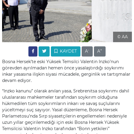
© AA
-
+
KAYDET
A
A
Bosna Hersek’te eski Yüksek Temsilci Valentin Inzko’nun
görevden ayrılmadan hemen önce yasalaştırdığı soykırımı
inkar yasasına ilişkin siyasi mücadele, gerginlik ve tartışmalar
devam ediyor.
“Inzko kanunu” olarak anılan yasa, Srebrenitsa soykırımı dahil
uluslararası mahkemeler tarafından soykırım olduğuna
hükmedilen tüm soykırımların inkarı ve savaş suçlularını
yüceltmeyi suç sayıyor. Yasal düzenleme, Bosna Hersek
Parlametosu’nda Sırp siyasetçilerin engellemeleri nedeniyle
uzun yıllar geçirilemediği için eski Bosna Hersek Yüksek
Temsilcisi Valentin Inzko tarafından “Bonn yetkileri”