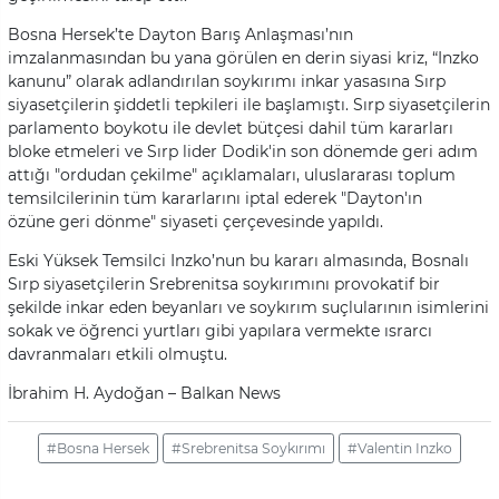
Bosna Hersek’te Dayton Barış Anlaşması’nın
imzalanmasından bu yana görülen en derin siyasi kriz, “Inzko
kanunu” olarak adlandırılan soykırımı inkar yasasına Sırp
siyasetçilerin şiddetli tepkileri ile başlamıştı. Sırp siyasetçilerin
parlamento boykotu ile devlet bütçesi dahil tüm kararları
bloke etmeleri ve Sırp lider Dodik'in son dönemde geri adım
attığı "ordudan çekilme" açıklamaları, uluslararası toplum
temsilcilerinin tüm kararlarını iptal ederek "Dayton'ın
özüne geri dönme" siyaseti çerçevesinde yapıldı.
Eski Yüksek Temsilci Inzko’nun bu kararı almasında, Bosnalı
Sırp siyasetçilerin Srebrenitsa soykırımını provokatif bir
şekilde inkar eden beyanları ve soykırım suçlularının isimlerini
sokak ve öğrenci yurtları gibi yapılara vermekte ısrarcı
davranmaları etkili olmuştu.
İbrahim H. Aydoğan – Balkan News
#Bosna Hersek
#Srebrenitsa Soykırımı
#Valentin Inzko