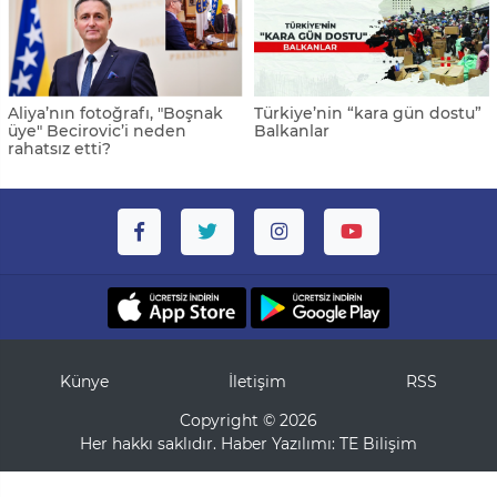
Aliya’nın fotoğrafı, "Boşnak
Türkiye’nin “kara gün dostu”
üye" Becirovic’i neden
Balkanlar
rahatsız etti?
Künye
İletişim
RSS
Copyright © 2026
Her hakkı saklıdır. Haber Yazılımı:
TE Bilişim