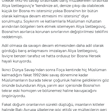
Ülkede 1992-95 savaşı sırasındaki barış müzakereleri sırasında
Aliya İzetbegoviç’e "kendinize ait, denize çıkışı da olabilecek
küçük bir Bosna mı istersiniz yoksa Bosna’nın bir bütün
olarak kalmaya devam etmesini mi istersiniz" diye
sorulmuştu. Soykırım ve katliamlarla Müslüman nüfustan
arındırılan bölgeleri terk etmek istemeyen Aliya İzetbegoviç,
Bosna’nın asırlarca korunan sınırlarının değiştirilmesi teklifini
reddetmişti.
Adil olmasa da savaşın devam etmesinden daha adil olarak
gördüğü barış anlaşmasını imzalayan Aliya İzetbegoviç,
İsviçre benzeri tarafsız ve hatta ordusuz bir Bosna Hersek
hayali kuruyordu.
İkinci Dünya Savaşı’ndan sonra Foça kentinde hiç Müslüman
kalmadığını fakat 1992’deki savaş dönemine kadar
Müslümanların burada tekrar çoğunluk haline geldiklerini göz
önünde bulunduran Aliya, yarım asır içerisinde Bosna’nın
tekrar eski homojen ve bölünemez haline kavuşacağını
öngörüyordu.
Fakat doğum oranlarının sürekli düştüğü, insanların kitleler
halinde Batı Avrupa ülkelerine göç ettiği ve mültecilerin geri