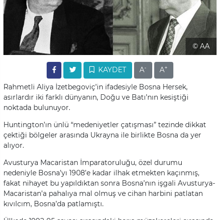
© AA
-
+
KAYDET
A
A
Rahmetli Aliya İzetbegoviç’in ifadesiyle Bosna Hersek,
asırlardır iki farklı dünyanın, Doğu ve Batı’nın kesiştiği
noktada bulunuyor.
Huntington’ın ünlü “medeniyetler çatışması” tezinde dikkat
çektiği bölgeler arasında Ukrayna ile birlikte Bosna da yer
alıyor.
Avusturya Macaristan İmparatoruluğu, özel durumu
nedeniyle Bosna’yı 1908’e kadar ilhak etmekten kaçınmış,
fakat nihayet bu yapıldıktan sonra Bosna’nın işgali Avusturya-
Macaristan’a pahalıya mal olmuş ve cihan harbini patlatan
kıvılcım, Bosna’da patlamıştı.