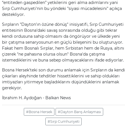
“entiteden gaspedilen” yetkilerini geri alma adımlarını yani
Sırp Cumhuriyeti'nin bu yöndeki "siyasi mücadelesini" açıkça
destekliyor.
Sırpların "Dayton'ın özüne dönüş" inisiyatifi, Sırp Cumhuriyeti
entitesinin Bosna'daki savaş sonrasında olduğu gibi tekrar
kendi ordusuna sahip olmasını da öngörüyor ve ülkede yeni
bir çatışma senaryosunun en güçlü bileşenini bu oluşturuyor.
Fakat hem Bosnalı Sırplar, hem Sırbistan hem de Rusya, altını
çizerek "ne pahasına olursa olsun" Bosna'da çatışma
istemediklerini ve buna sebep olmayacaklarını ifade ediyorlar.
Bosna Hersek'teki son durumu anlamak için Sırpların da kendi
çıkarları aleyhinde tehditler hissettiklerini ve sahip oldukları
imtiyazları yitirmeye başladıklarını düşündüklerini anlamak
gerekiyor.
İbrahim H. Aydoğan - Balkan News
#Bosna Hersek
#Dayton Barış Anlaşması
#Sırp Cumhuriyeti