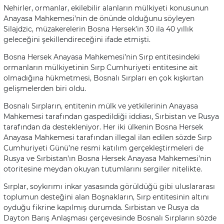
Nehirler, ormanlar, ekilebilir alanların mülkiyeti konusunun
Anayasa Mahkemesi’nin de önünde olduğunu söyleyen
Silajdzic, müzakerelerin Bosna Hersek’in 30 ila 40 yıllık
geleceğini şekillendireceğini ifade etmişti.
Bosna Hersek Anayasa Mahkemesi’nin Sırp entitesindeki
ormanların mülkiyetinin Sırp Cumhuriyeti entitesine ait
olmadığına hükmetmesi, Bosnalı Sırpları en çok kışkırtan
gelişmelerden biri oldu.
Bosnalı Sırpların, entitenin mülk ve yetkilerinin Anayasa
Mahkemesi tarafından gaspedildiği iddiası, Sırbistan ve Rusya
tarafından da destekleniyor. Her iki ülkenin Bosna Hersek
Anayasa Mahkemesi tarafından illegal ilan edilen sözde Sırp
Cumhuriyeti Günü’ne resmi katılım gerçekleştirmeleri de
Rusya ve Sırbistan’ın Bosna Hersek Anayasa Mahkemesi’nin
otoritesine meydan okuyan tutumlarını sergiler nitelikte.
Sırplar, soykırımı inkar yasasında görüldüğü gibi uluslararası
toplumun desteğini alan Boşnakların, Sırp entitesinin altını
oyduğu fikrine kapılmış durumda. Sırbistan ve Rusya da
Dayton Barış Anlaşması çerçevesinde Bosnalı Sırpların sözde