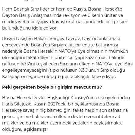
Hem Bosnalı Sırp liderler hem de Rusya, Bosna Hersek’te
Dayton Barış Anlaşması’nda revizyon ve ülkenin üniter ve
merkeziyetçi bir yapıya kavuşturulması yönünde bir girişim
bulunduğunu iddia ediyor.
Rusya Dışişleri Bakanı Sergey Lavrov, Dayton anlaşması
çerçevesinde Bosna’da Sırplara ait bir entite bulunması
nedeniyle Bosna Hersek’in NATO’ya üye olmasının mümkün
olmadığını fakat ülkenin üniter bir yapı kazanması halinde
nüfusun %35’ini teşkil eden Sırpların ülkenin NATO’ya üyeliğini
engelleyemeyeceğini (tıpkı nüfusun %30’unun Sırp olduğu
Karadağ örneğinde olduğu gibi) açık açık ifade ediyor.
Peki gerçekten böyle bir girişim mevcut mu?
Bosna Hersek Devlet Başkanlığı Konseyi’nin eski üyelerinden
Haris Silajdzic, Kasım 2021’deki bir açıklamasında Bosna
Hersek’te savaşın hiç bitmediğini fakat harbin son safhasına
gelindiğini ve halihazırda ülkede devlete ve entitelere ait
mülkler ve bu mülkler üzerindeki yetkilerin paylaşılmakta
olduğunu
açıklamıştı
.