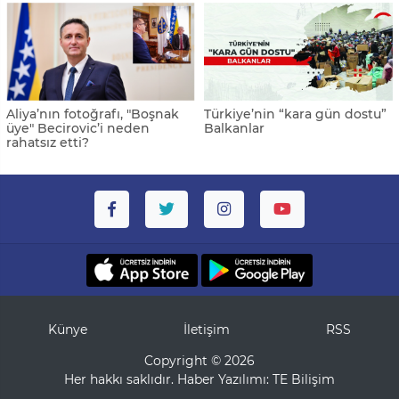
Aliya’nın fotoğrafı, "Boşnak
Türkiye’nin “kara gün dostu”
üye" Becirovic’i neden
Balkanlar
rahatsız etti?
Künye
İletişim
RSS
Copyright © 2026
Her hakkı saklıdır. Haber Yazılımı:
TE Bilişim