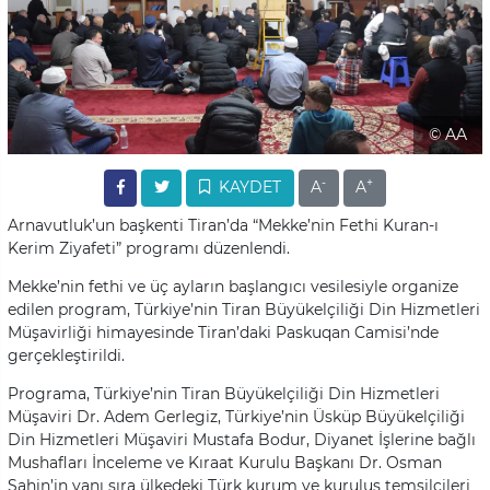
© AA
-
+
KAYDET
A
A
Arnavutluk’un başkenti Tiran’da “Mekke’nin Fethi Kuran-ı
Kerim Ziyafeti” programı düzenlendi.
Mekke’nin fethi ve üç ayların başlangıcı vesilesiyle organize
edilen program, Türkiye’nin Tiran Büyükelçiliği Din Hizmetleri
Müşavirliği himayesinde Tiran’daki Paskuqan Camisi’nde
gerçekleştirildi.
Programa, Türkiye’nin Tiran Büyükelçiliği Din Hizmetleri
Müşaviri Dr. Adem Gerlegiz, Türkiye’nin Üsküp Büyükelçiliği
Din Hizmetleri Müşaviri Mustafa Bodur, Diyanet İşlerine bağlı
Mushafları İnceleme ve Kıraat Kurulu Başkanı Dr. Osman
Şahin’in yanı sıra ülkedeki Türk kurum ve kuruluş temsilcileri