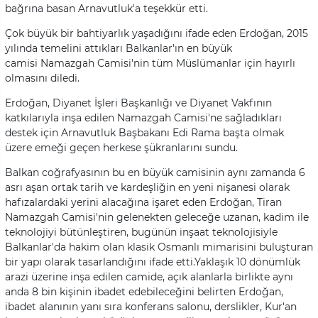
bağrına basan Arnavutluk'a teşekkür etti.
Çok büyük bir bahtiyarlık yaşadığını ifade eden Erdoğan, 2015
yılında temelini attıkları Balkanlar'ın en büyük
camisi Namazgah Camisi'nin tüm Müslümanlar için hayırlı
olmasını diledi.
Erdoğan, Diyanet İşleri Başkanlığı ve Diyanet Vakfının
katkılarıyla inşa edilen Namazgah Camisi'ne sağladıkları
destek için Arnavutluk Başbakanı Edi Rama başta olmak
üzere emeği geçen herkese şükranlarını sundu.
Balkan coğrafyasının bu en büyük camisinin aynı zamanda 6
asrı aşan ortak tarih ve kardeşliğin en yeni nişanesi olarak
hafızalardaki yerini alacağına işaret eden Erdoğan, Tiran
Namazgah Camisi'nin gelenekten geleceğe uzanan, kadim ile
teknolojiyi bütünleştiren, bugünün inşaat teknolojisiyle
Balkanlar'da hakim olan klasik Osmanlı mimarisini buluşturan
bir yapı olarak tasarlandığını ifade etti.Yaklaşık 10 dönümlük
arazi üzerine inşa edilen camide, açık alanlarla birlikte aynı
anda 8 bin kişinin ibadet edebileceğini belirten Erdoğan,
ibadet alanının yanı sıra konferans salonu, derslikler, Kur'an