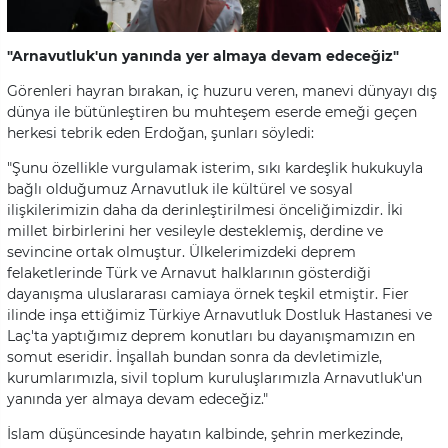
"Arnavutluk'un yanında yer almaya devam edeceğiz"
Görenleri hayran bırakan, iç huzuru veren, manevi dünyayı dış
dünya ile bütünleştiren bu muhteşem eserde emeği geçen
herkesi tebrik eden Erdoğan, şunları söyledi:
"Şunu özellikle vurgulamak isterim, sıkı kardeşlik hukukuyla
bağlı olduğumuz Arnavutluk ile kültürel ve sosyal
ilişkilerimizin daha da derinleştirilmesi önceliğimizdir. İki
millet birbirlerini her vesileyle desteklemiş, derdine ve
sevincine ortak olmuştur. Ülkelerimizdeki deprem
felaketlerinde Türk ve Arnavut halklarının gösterdiği
dayanışma uluslararası camiaya örnek teşkil etmiştir. Fier
ilinde inşa ettiğimiz Türkiye Arnavutluk Dostluk Hastanesi ve
Laç'ta yaptığımız deprem konutları bu dayanışmamızın en
somut eseridir. İnşallah bundan sonra da devletimizle,
kurumlarımızla, sivil toplum kuruluşlarımızla Arnavutluk'un
yanında yer almaya devam edeceğiz."
İslam düşüncesinde hayatın kalbinde, şehrin merkezinde,