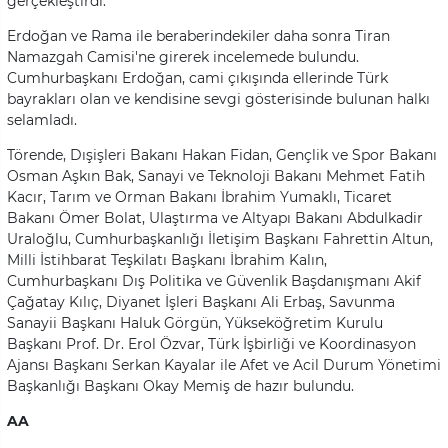
gerçekleştirdi.
Erdoğan ve Rama ile beraberindekiler daha sonra Tiran
Namazgah Camisi'ne girerek incelemede bulundu.
Cumhurbaşkanı Erdoğan, cami çıkışında ellerinde Türk
bayrakları olan ve kendisine sevgi gösterisinde bulunan halkı
selamladı.
Törende, Dışişleri Bakanı Hakan Fidan, Gençlik ve Spor Bakanı
Osman Aşkın Bak, Sanayi ve Teknoloji Bakanı Mehmet Fatih
Kacır, Tarım ve Orman Bakanı İbrahim Yumaklı, Ticaret
Bakanı Ömer Bolat, Ulaştırma ve Altyapı Bakanı Abdulkadir
Uraloğlu, Cumhurbaşkanlığı İletişim Başkanı Fahrettin Altun,
Milli İstihbarat Teşkilatı Başkanı İbrahim Kalın,
Cumhurbaşkanı Dış Politika ve Güvenlik Başdanışmanı Akif
Çağatay Kılıç, Diyanet İşleri Başkanı Ali Erbaş, Savunma
Sanayii Başkanı Haluk Görgün, Yükseköğretim Kurulu
Başkanı Prof. Dr. Erol Özvar, Türk İşbirliği ve Koordinasyon
Ajansı Başkanı Serkan Kayalar ile Afet ve Acil Durum Yönetimi
Başkanlığı Başkanı Okay Memiş de hazır bulundu.
AA