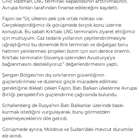
Grlic Radman, LNG terminali kapasitesinin arttırılmasının,
Avrupa fonları tarafından finanse edileceğini kaydetti.
Fajon ise “Üç ülkenin pek çok ortak noktası var.
Gerçekleştirdiğimiz ilk görüşmede birçok konu üzerine
konuştuk. Bu sabah Krk’taki LNG terminalini ziyaret ettiğimiz
için mutluyum. Gaz tedarik yollarının çeşitlendirilmesiyle
uğraştığımız bu dönemde Krk terminali ve doğalgaz boru
hattının yenilenmesi projeleri bizim için son derece önemli.
Krk’taki terminalin Slovenya üzerinden Avusturya’ya
bağlanmasını destekliyoruz.” değerlendirmesini yaptı.
Şengen Bölgesi’nin dış sınırlarının güvenliğinin
güçlendirilmesi ve düzensiz göçle mücadele edilmesi
gerektiğine dikkati çeken Fajon, Batı Balkan ülkelerine Avrupa
Birliği perspektifini güçlendirme çağrısında bulundu.
Schallenberg de Rusya’nın Batı Balkanlar üzerinde baskı
kurmak istediğini vurgulayarak, bunu görmezden
gelemeyeceklerini dile getirdi.
Görüşmede ayrıca, Moldova ve Sudan’daki mevcut durumlar
ele alındı.