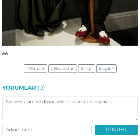
AA
#Osmanlı
#Hırvatistan
#sergi
#kıyafet
YORUMLAR
(0)
GÖNDER