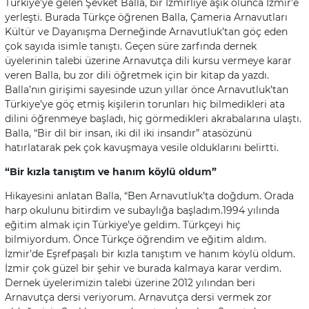
Türkiye’ye gelen Şevket Balla, bir İzmirliye aşık olunca İzmir’e
yerleşti. Burada Türkçe öğrenen Balla, Çameria Arnavutları
Kültür ve Dayanışma Derneğinde Arnavutluk’tan göç eden
çok sayıda isimle tanıştı. Geçen süre zarfında dernek
üyelerinin talebi üzerine Arnavutça dili kursu vermeye karar
veren Balla, bu zor dili öğretmek için bir kitap da yazdı.
Balla’nın girişimi sayesinde uzun yıllar önce Arnavutluk’tan
Türkiye’ye göç etmiş kişilerin torunları hiç bilmedikleri ata
dilini öğrenmeye başladı, hiç görmedikleri akrabalarına ulaştı.
Balla, “Bir dil bir insan, iki dil iki insandır” atasözünü
hatırlatarak pek çok kavuşmaya vesile olduklarını belirtti.
“Bir kızla tanıştım ve hanım köylü oldum”
Hikayesini anlatan Balla, “Ben Arnavutluk’ta doğdum. Orada
harp okulunu bitirdim ve subaylığa başladım.1994 yılında
eğitim almak için Türkiye’ye geldim. Türkçeyi hiç
bilmiyordum. Önce Türkçe öğrendim ve eğitim aldım.
İzmir’de Eşrefpaşalı bir kızla tanıştım ve hanım köylü oldum.
İzmir çok güzel bir şehir ve burada kalmaya karar verdim.
Dernek üyelerimizin talebi üzerine 2012 yılından beri
Arnavutça dersi veriyorum. Arnavutça dersi vermek zor