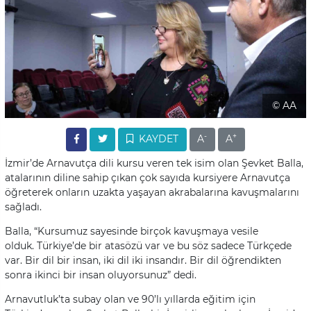
© AA
-
+
KAYDET
A
A
İzmir’de Arnavutça dili kursu veren tek isim olan Şevket Balla,
atalarının diline sahip çıkan çok sayıda kursiyere Arnavutça
öğreterek onların uzakta yaşayan akrabalarına kavuşmalarını
sağladı.
Balla, “Kursumuz sayesinde birçok kavuşmaya vesile
olduk. Türkiye’de bir atasözü var ve bu söz sadece Türkçede
var. Bir dil bir insan, iki dil iki insandır. Bir dil öğrendikten
sonra ikinci bir insan oluyorsunuz” dedi.
Arnavutluk’ta subay olan ve 90’lı yıllarda eğitim için