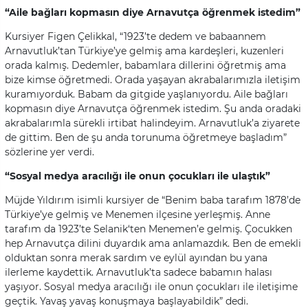
“Aile bağları kopmasın diye Arnavutça öğrenmek istedim”
Kursiyer Figen Çelikkal, “1923’te dedem ve babaannem
Arnavutluk’tan Türkiye’ye gelmiş ama kardeşleri, kuzenleri
orada kalmış. Dedemler, babamlara dillerini öğretmiş ama
bize kimse öğretmedi. Orada yaşayan akrabalarımızla iletişim
kuramıyorduk. Babam da gitgide yaşlanıyordu. Aile bağları
kopmasın diye Arnavutça öğrenmek istedim. Şu anda oradaki
akrabalarımla sürekli irtibat halindeyim. Arnavutluk’a ziyarete
de gittim. Ben de şu anda torunuma öğretmeye başladım”
sözlerine yer verdi.
“Sosyal medya aracılığı ile onun çocukları ile ulaştık”
Müjde Yıldırım isimli kursiyer de “Benim baba tarafım 1878’de
Türkiye’ye gelmiş ve Menemen ilçesine yerleşmiş. Anne
tarafım da 1923’te Selanik‘ten Menemen’e gelmiş. Çocukken
hep Arnavutça dilini duyardık ama anlamazdık. Ben de emekli
olduktan sonra merak sardım ve eylül ayından bu yana
ilerleme kaydettik. Arnavutluk’ta sadece babamın halası
yaşıyor. Sosyal medya aracılığı ile onun çocukları ile iletişime
geçtik. Yavaş yavaş konuşmaya başlayabildik” dedi.