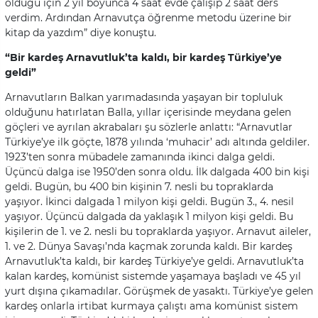
olduğu için 2 yıl boyunca 4 saat evde çalışıp 2 saat ders
verdim. Ardından Arnavutça öğrenme metodu üzerine bir
kitap da yazdım” diye konuştu.
“Bir kardeş Arnavutluk’ta kaldı, bir kardeş Türkiye’ye
geldi”
Arnavutların Balkan yarımadasında yaşayan bir topluluk
olduğunu hatırlatan Balla, yıllar içerisinde meydana gelen
göçleri ve ayrılan akrabaları şu sözlerle anlattı: “Arnavutlar
Türkiye’ye ilk göçte, 1878 yılında ‘muhacir’ adı altında geldiler.
1923’ten sonra mübadele zamanında ikinci dalga geldi.
Üçüncü dalga ise 1950’den sonra oldu. İlk dalgada 400 bin kişi
geldi. Bugün, bu 400 bin kişinin 7. nesli bu topraklarda
yaşıyor. İkinci dalgada 1 milyon kişi geldi. Bugün 3., 4. nesil
yaşıyor. Üçüncü dalgada da yaklaşık 1 milyon kişi geldi. Bu
kişilerin de 1. ve 2. nesli bu topraklarda yaşıyor. Arnavut aileler,
1. ve 2. Dünya Savaşı’nda kaçmak zorunda kaldı. Bir kardeş
Arnavutluk’ta kaldı, bir kardeş Türkiye’ye geldi. Arnavutluk’ta
kalan kardeş, komünist sistemde yaşamaya başladı ve 45 yıl
yurt dışına çıkamadılar. Görüşmek de yasaktı. Türkiye’ye gelen
kardeş onlarla irtibat kurmaya çalıştı ama komünist sistem