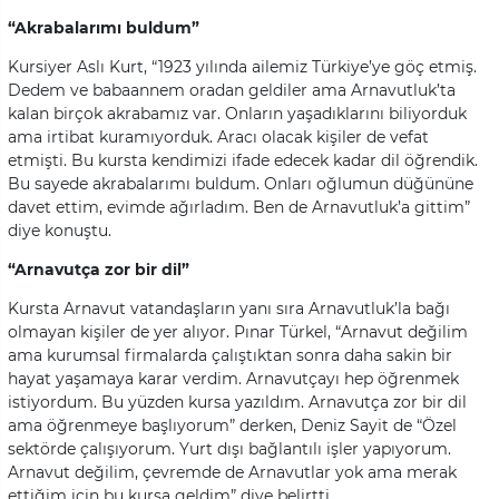
“Akrabalarımı buldum”
Kursiyer Aslı Kurt, “1923 yılında ailemiz Türkiye’ye göç etmiş.
Dedem ve babaannem oradan geldiler ama Arnavutluk’ta
kalan birçok akrabamız var. Onların yaşadıklarını biliyorduk
ama irtibat kuramıyorduk. Aracı olacak kişiler de vefat
etmişti. Bu kursta kendimizi ifade edecek kadar dil öğrendik.
Bu sayede akrabalarımı buldum. Onları oğlumun düğününe
davet ettim, evimde ağırladım. Ben de Arnavutluk’a gittim”
diye konuştu.
“Arnavutça zor bir dil”
Kursta Arnavut vatandaşların yanı sıra Arnavutluk’la bağı
olmayan kişiler de yer alıyor. Pınar Türkel, “Arnavut değilim
ama kurumsal firmalarda çalıştıktan sonra daha sakin bir
hayat yaşamaya karar verdim. Arnavutçayı hep öğrenmek
istiyordum. Bu yüzden kursa yazıldım. Arnavutça zor bir dil
ama öğrenmeye başlıyorum” derken, Deniz Sayit de “Özel
sektörde çalışıyorum. Yurt dışı bağlantılı işler yapıyorum.
Arnavut değilim, çevremde de Arnavutlar yok ama merak
ettiğim için bu kursa geldim” diye belirtti.