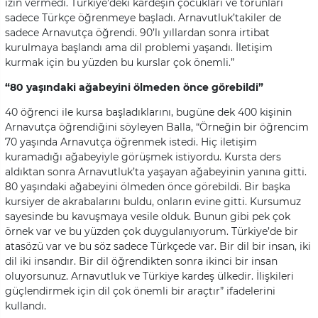
izin vermedi. Türkiye’deki kardeşin çocukları ve torunları
sadece Türkçe öğrenmeye başladı. Arnavutluk’takiler de
sadece Arnavutça öğrendi. 90’lı yıllardan sonra irtibat
kurulmaya başlandı ama dil problemi yaşandı. İletişim
kurmak için bu yüzden bu kurslar çok önemli.”
“80 yaşındaki ağabeyini ölmeden önce görebildi”
40 öğrenci ile kursa başladıklarını, bugüne dek 400 kişinin
Arnavutça öğrendiğini söyleyen Balla, “Örneğin bir öğrencim
70 yaşında Arnavutça öğrenmek istedi. Hiç iletişim
kuramadığı ağabeyiyle görüşmek istiyordu. Kursta ders
aldıktan sonra Arnavutluk’ta yaşayan ağabeyinin yanına gitti.
80 yaşındaki ağabeyini ölmeden önce görebildi. Bir başka
kursiyer de akrabalarını buldu, onların evine gitti. Kursumuz
sayesinde bu kavuşmaya vesile olduk. Bunun gibi pek çok
örnek var ve bu yüzden çok duygulanıyorum. Türkiye’de bir
atasözü var ve bu söz sadece Türkçede var. Bir dil bir insan, iki
dil iki insandır. Bir dil öğrendikten sonra ikinci bir insan
oluyorsunuz. Arnavutluk ve Türkiye kardeş ülkedir. İlişkileri
güçlendirmek için dil çok önemli bir araçtır” ifadelerini
kullandı.