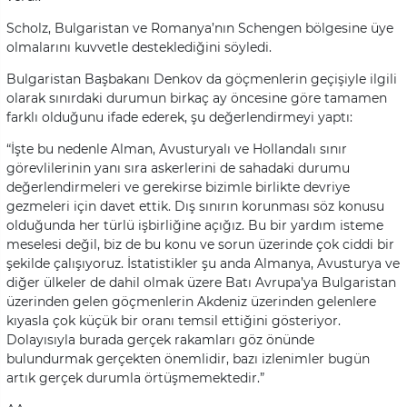
Scholz, Bulgaristan ve Romanya’nın Schengen bölgesine üye
olmalarını kuvvetle desteklediğini söyledi.
Bulgaristan Başbakanı Denkov da göçmenlerin geçişiyle ilgili
olarak sınırdaki durumun birkaç ay öncesine göre tamamen
farklı olduğunu ifade ederek, şu değerlendirmeyi yaptı:
“İşte bu nedenle Alman, Avusturyalı ve Hollandalı sınır
görevlilerinin yanı sıra askerlerini de sahadaki durumu
değerlendirmeleri ve gerekirse bizimle birlikte devriye
gezmeleri için davet ettik. Dış sınırın korunması söz konusu
olduğunda her türlü işbirliğine açığız. Bu bir yardım isteme
meselesi değil, biz de bu konu ve sorun üzerinde çok ciddi bir
şekilde çalışıyoruz. İstatistikler şu anda Almanya, Avusturya ve
diğer ülkeler de dahil olmak üzere Batı Avrupa’ya Bulgaristan
üzerinden gelen göçmenlerin Akdeniz üzerinden gelenlere
kıyasla çok küçük bir oranı temsil ettiğini gösteriyor.
Dolayısıyla burada gerçek rakamları göz önünde
bulundurmak gerçekten önemlidir, bazı izlenimler bugün
artık gerçek durumla örtüşmemektedir.”