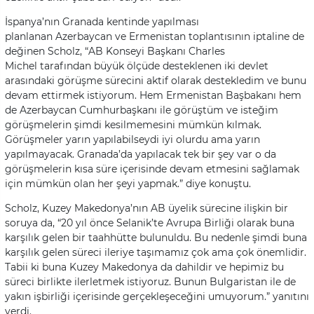
İspanya’nın Granada kentinde yapılması
planlanan Azerbaycan ve Ermenistan toplantısının iptaline de
değinen Scholz, “AB Konseyi Başkanı Charles
Michel tarafından büyük ölçüde desteklenen iki devlet
arasındaki görüşme sürecini aktif olarak destekledim ve bunu
devam ettirmek istiyorum. Hem Ermenistan Başbakanı hem
de Azerbaycan Cumhurbaşkanı ile görüştüm ve isteğim
görüşmelerin şimdi kesilmemesini mümkün kılmak.
Görüşmeler yarın yapılabilseydi iyi olurdu ama yarın
yapılmayacak. Granada’da yapılacak tek bir şey var o da
görüşmelerin kısa süre içerisinde devam etmesini sağlamak
için mümkün olan her şeyi yapmak.” diye konuştu.
Scholz, Kuzey Makedonya’nın AB üyelik sürecine ilişkin bir
soruya da, “20 yıl önce Selanik’te Avrupa Birliği olarak buna
karşılık gelen bir taahhütte bulunuldu. Bu nedenle şimdi buna
karşılık gelen süreci ileriye taşımamız çok ama çok önemlidir.
Tabii ki buna Kuzey Makedonya da dahildir ve hepimiz bu
süreci birlikte ilerletmek istiyoruz. Bunun Bulgaristan ile de
yakın işbirliği içerisinde gerçekleşeceğini umuyorum.” yanıtını
verdi.