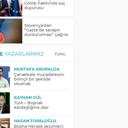
Golob hakkında suç
duyurusu
Slovenya’dan
“Gazze’de savaşın
durdurulması” çağrısı
E
YAZARLARIMIZ
TÜMÜ
MUSTAFA KRUPALIJA
Çanakkale mücadelesini
bilinçli bir şekilde
okumak
KAYHAN GÜL
Türk – Boşnak
kardeşliğine dair
HASAN TOPALOĞLU
Bosna-Hersek seçimleri: