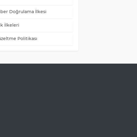
ber Doğrulama İlkesi
k İlkeleri
zeltme Politikası