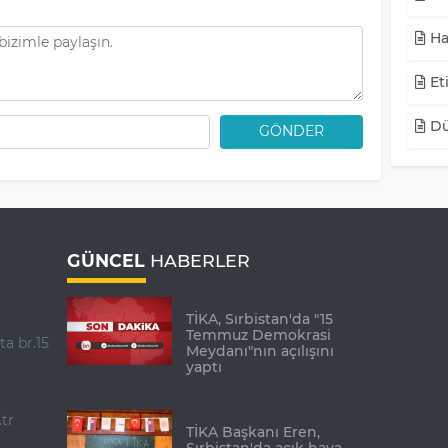
Ha
Eti
Dü
GÖNDER
GÜNCEL
HABERLER
TİKA, Sırbistan'da "15
Temmuz Demokrasi
ta br.15
Meydanı"nın açılışını
yaptı
tr
TİKA Başkanı Eren,