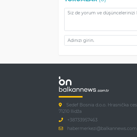
Sedef Bosnia d.o.o. Hrasnička ces
71210 Ilidža
+38733957463
habermerkezi@balkannews.com.