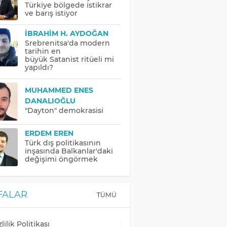
Türkiye bölgede istikrar
ve barış istiyor
İBRAHIM H. AYDOĞAN
Srebrenitsa'da modern
tarihin en
büyük Satanist ritüeli mi
yapıldı?
MUHAMMED ENES
DANALIOĞLU
"Dayton" demokrasisi
ERDEM EREN
Türk dış politikasının
inşasında Balkanlar'daki
değişimi öngörmek
FALAR
TÜMÜ
lilik Politikası