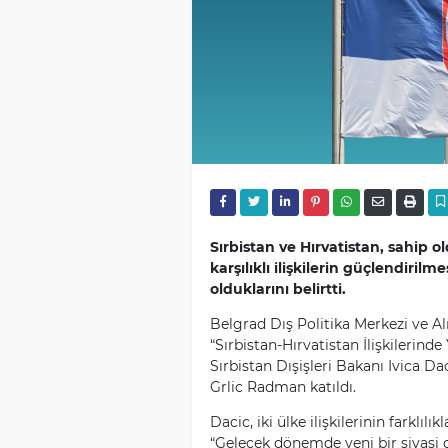
Sırbistan ve Hırvatistan, sahip o
karşılıklı ilişkilerin güçlendirilm
olduklarını belirtti.
Belgrad Dış Politika Merkezi ve A
“Sırbistan-Hırvatistan İlişkilerind
Sırbistan Dışişleri Bakanı Ivica D
Grlic Radman katıldı.
Dacic, iki ülke ilişkilerinin farklıl
“Gelecek dönemde yeni bir siyasi d