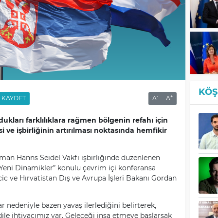
KÖŞ
-
+
KAYDET
A
A
ldukları farklılıklara rağmen bölgenin refahı için
esi ve işbirliğinin artırılması noktasında hemfikir
lman Hanns Seidel Vakfı işbirliğinde düzenlenen
e Yeni Dinamikler” konulu çevrim içi konferansa
acic ve Hırvatistan Dış ve Avrupa İşleri Bakanı Gordan
ıklar nedeniyle bazen yavaş ilerlediğini belirterek,
ile ihtiyacımız var. Geleceği inşa etmeye başlarsak