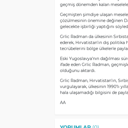
geçmiş dönemden kalan meseleleri 
Geçmişten şimdiye ulaşan meselel
çözülmesinin önemine değinen Daci
gelecekte işbirliği yaptığını söyled
Grlic Radman da ülkesinin Sırbista
ederek, Hırvatistan’ın dış politika 
tecrübelerini bölge ülkelerle payla
Eski Yugoslavya’nın dağılması sür
ifade eden Grlic Radman, geçmişl
olduğunu aktardı.
Grlic Radman, Hırvatistan’ın, Sırb
vurgulayarak, ülkesinin 1990’lı yıl
hala ulaşamadığı bilgisini de payla
AA
YORUMLAR
(0)