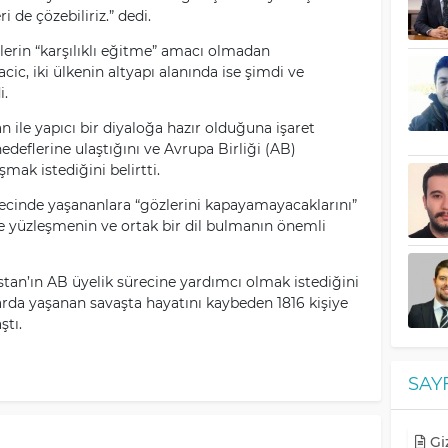
de çözebiliriz.” dedi.
erin “karşılıklı eğitme” amacı olmadan
c, iki ülkenin altyapı alanında ise şimdi ve
i.
n ile yapıcı bir diyaloğa hazır olduğuna işaret
hedeflerine ulaştığını ve Avrupa Birliği (AB)
şmak istediğini belirtti.
ecinde yaşananlara “gözlerini kapayamayacaklarını”
e yüzleşmenin ve ortak bir dil bulmanın önemli
istan’ın AB üyelik sürecine yardımcı olmak istediğini
larda yaşanan savaşta hayatını kaybeden 1816 kişiye
ştı.
SAY
Giz