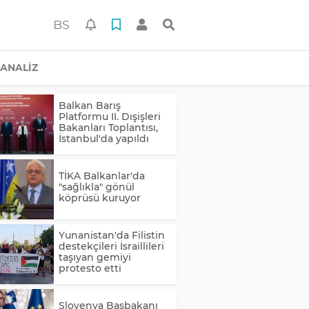
BS
ANALİZ
Balkan Barış
Platformu II. Dışişleri
Bakanları Toplantısı,
İstanbul'da yapıldı
TİKA Balkanlar'da
"sağlıkla" gönül
köprüsü kuruyor
Yunanistan'da Filistin
destekçileri İsraillileri
taşıyan gemiyi
protesto etti
Slovenya Başbakanı