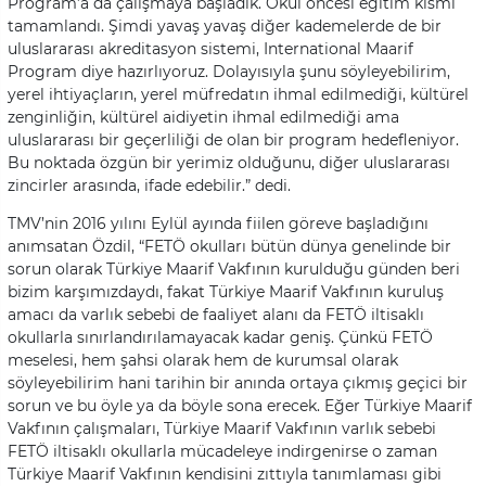
Program’a da çalışmaya başladık. Okul öncesi eğitim kısmı
tamamlandı. Şimdi yavaş yavaş diğer kademelerde de bir
uluslararası akreditasyon sistemi, International Maarif
Program diye hazırlıyoruz. Dolayısıyla şunu söyleyebilirim,
yerel ihtiyaçların, yerel müfredatın ihmal edilmediği, kültürel
zenginliğin, kültürel aidiyetin ihmal edilmediği ama
uluslararası bir geçerliliği de olan bir program hedefleniyor.
Bu noktada özgün bir yerimiz olduğunu, diğer uluslararası
zincirler arasında, ifade edebilir.” dedi.
TMV’nin 2016 yılını Eylül ayında fiilen göreve başladığını
anımsatan Özdil, “FETÖ okulları bütün dünya genelinde bir
sorun olarak Türkiye Maarif Vakfının kurulduğu günden beri
bizim karşımızdaydı, fakat Türkiye Maarif Vakfının kuruluş
amacı da varlık sebebi de faaliyet alanı da FETÖ iltisaklı
okullarla sınırlandırılamayacak kadar geniş. Çünkü FETÖ
meselesi, hem şahsi olarak hem de kurumsal olarak
söyleyebilirim hani tarihin bir anında ortaya çıkmış geçici bir
sorun ve bu öyle ya da böyle sona erecek. Eğer Türkiye Maarif
Vakfının çalışmaları, Türkiye Maarif Vakfının varlık sebebi
FETÖ iltisaklı okullarla mücadeleye indirgenirse o zaman
Türkiye Maarif Vakfının kendisini zıttıyla tanımlaması gibi