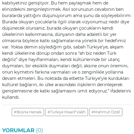
kabiliyetiniz genişliyor. Bu hem paylaşmak hem de
elinizdekini zenginleştirmek. Asıl sorunuzun cevabının ben
buralarda yattığını düşünüyorum ama şunu da söyleyebilirim:
Burada okuyan çocuklarla ilgili olarak vizyonumuz nedir diye
düşünecek olursanız, burada okuyan çocukların kendi
ülkelerinin kalkınmasına, dünyanın daha adaletli bir yer
olmasına böylece katkı sağlamalarına yönelik bir hedefimiz
var. Yoksa demin söylediğim gibi, sabah Türkiye’ye, akşam
kendi ülkelerine dönüp ondan sonra “ah biz neden Türk
değiliz” diye hayıflanmaları, kendi kültürlerinde bir utanç
duymaları, bir eksiklik duymaları değil, aksine onun önemini,
onun kıymetini farkına varmaları ve o zenginlikle yollarına
devam etmeleri. Bu noktada da elbette Türkiye’yle kurdukları
kültürel bağların, iki ülke arasındaki ilişkilerin derinleşerek
genişlemesine de katkı sağlamasını ümit ediyoruz.” ifadelerini
kullandı.
#Bosna Hersek
#Türkiye Maarif Vakfı
#Mahmut Özdil
YORUMLAR
(0)