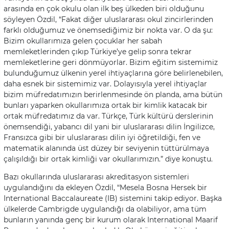
arasında en çok okulu olan ilk beş ülkeden biri olduğunu
söyleyen Özdil, “Fakat diğer uluslararası okul zincirlerinden
farklı olduğumuz ve önemsediğimiz bir nokta var. O da şu:
Bizim okullarımıza gelen çocuklar her sabah
memleketlerinden çıkıp Türkiye’ye gelip sonra tekrar
memleketlerine geri dönmüyorlar. Bizim eğitim sistemimiz
bulunduğumuz ülkenin yerel ihtiyaçlarına göre belirlenebilen,
daha esnek bir sistemimiz var. Dolayısıyla yerel ihtiyaçlar
bizim müfredatımızın berirlenmesinde ön planda, ama bütün
bunları yaparken okullarımıza ortak bir kimlik katacak bir
ortak müfredatımız da var. Türkçe, Türk kültürü derslerinin
önemsendiği, yabancı dil yani bir uluslararası dilin İngilizce,
Fransızca gibi bir uluslararası dilin iyi öğretildiği, fen ve
matematik alanında üst düzey bir seviyenin tüttürülmaya
çalışıldığı bir ortak kimliği var okullarımızın.” diye konuştu.
Bazı okullarında uluslararası akreditasyon sistemleri
uygulandığını da ekleyen Özdil, “Mesela Bosna Hersek bir
International Baccalaureate (IB) sistemini takip ediyor. Başka
ülkelerde Cambrigde uygulandığı da olabiliyor, ama tüm
bunların yanında genç bir kurum olarak International Maarif