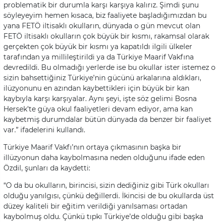
problematik bir durumla karşı karşıya kalırız. Şimdi şunu
söyleyeyim hemen kısaca, biz faaliyete başladığımızdan bu
yana FETÖ iltisaklı okulların, dünyada o gün mevcut olan
FETÖ iltisaklı okulların çok büyük bir kısmı, rakamsal olarak
gerçekten çok büyük bir kısmı ya kapatıldı ilgili ülkeler
tarafından ya millileştirildi ya da Türkiye Maarif Vakfına
devredildi. Bu olmadığı yerlerde ise bu okullar ister istemez o
sizin bahsettiğiniz Türkiye’nin gücünü arkalarına aldıkları,
ilüzyonunu en azından kaybettikleri için büyük bir kan
kaybıyla karşı karşıyalar. Aynı şeyi, işte söz gelimi Bosna
Hersek’te güya okul faaliyetleri devam ediyor, ama kan
kaybetmiş durumdalar bütün dünyada da benzer bir faaliyet
var.” ifadelerini kullandı.
Türkiye Maarif Vakfı’nın ortaya çıkmasının başka bir
illüzyonun daha kaybolmasına neden olduğunu ifade eden
Özdil, şunları da kaydetti:
“O da bu okulların, birincisi, sizin dediğiniz gibi Türk okulları
olduğu yanılgısı, çünkü değillerdi. İkincisi de bu okullarda üst
düzey kaliteli bir eğitim verildiği yanılsaması ortadan
kaybolmuş oldu. Çünkü tıpkı Türkiye’de olduğu gibi başka