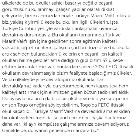
ülkelerde de bu okullar sahici başarıyı değil o başarılı
görüntüsünü kullanmayı çalışan yapılar olarak dikkat
çekiyorlar, bizim açımızdan böyle.Türkiye Maarif Vakfı olarak
biz, yaklaşık yirmi ülkede bu okulları ilgili ülkelerin, işte,
Türkiye Cumhuriyeti’yle vardıkları anlaşmalar uyarınca
devralmış durumdayız. Bu okulların tamamında Türkiye
Maarif Vakfı işin içine geldikten sonra eğitimin kalitesi
yükseldi, öğretmenlerin çalışma şartları düzeldi ve bu okullar
artık sahiden bulundukları ülkelerin en başarılı, en kaliteli
okulları haline geldiler ama dediğim gibi bizim 47 ülkede
eğitim kurumlarımız var, bunlardan sadece 20’si FETÖ iltisaklı
okulların devralınmasıyla bizim faaliyete başladığımız ülkeler.
Ve bu ülkelerde yine devraldığımız okullarla, hani
devraldığımız kadarıyla da yetinmedik, hem kapasiteyi hem
kaliteyi arttırmak için elimizden gelen bütün tedbirleri aldık.
Dolayısıyla oralarda da bize bir okul devredildiyse söz gelimi,
en son Togo örneğini söyleyebilirim, Togo’da FETÖ iltisaklı
okul kapatıldı, Türkiye Maarif Vakfına devredildi ama eskiden
bir okul varken Togo’da, şu anda bizim bir başka okulumuz
daha var. İki ayrı kampüste çalışmalarımıza devam ediyoruz.
Genelde de, dünyanın genelinde manzara bu.”