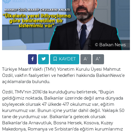
© Balkan News
-
+
KAYDET
A
A
Türkiye Maarif Vakfı (TMV) Yönetim Kurulu Üyesi Mahmut
Özdil, vakfın faaliyetleri ve hedefleri hakkında BalkanNews’e
açıklamalarda bulundu.
Özdil, TMV’nin 2016’da kurulduğunu belirterek, “Bugün
geldiğimiz noktada, Balkanlar üzerinde değil ama dünyada
söyleyecek olursak 47 ülkede 417 okulumuz var, eğitim
kurumumuz var. Bunun içine yurtlar dahil değil. Yaklaşık 50
tane de yurdumuz var. Balkanlar’a gelecek olursak
Balkanlar’da Arnavutluk, Bosna Hersek, Kosova, Kuzey
Makedonya, Romanya ve Sırbistan’da eğitim kurumlarımız