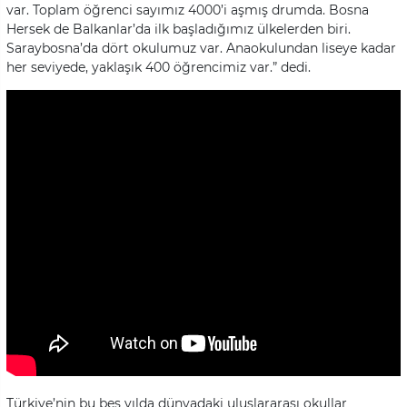
var. Toplam öğrenci sayımız 4000’i aşmış drumda. Bosna
Hersek de Balkanlar’da ilk başladığımız ülkelerden biri.
Saraybosna’da dört okulumuz var. Anaokulundan liseye kadar
her seviyede, yaklaşık 400 öğrencimiz var.” dedi.
Türkiye’nin bu beş yılda dünyadaki uluslararası okullar