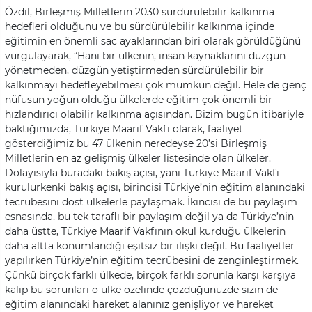
Özdil, Birleşmiş Milletlerin 2030 sürdürülebilir kalkınma
hedefleri olduğunu ve bu sürdürülebilir kalkınma içinde
eğitimin en önemli sac ayaklarından biri olarak görüldüğünü
vurgulayarak, “Hani bir ülkenin, insan kaynaklarını düzgün
yönetmeden, düzgün yetiştirmeden sürdürülebilir bir
kalkınmayı hedefleyebilmesi çok mümkün değil. Hele de genç
nüfusun yoğun olduğu ülkelerde eğitim çok önemli bir
hızlandırıcı olabilir kalkınma açısından. Bizim bugün itibariyle
baktığımızda, Türkiye Maarif Vakfı olarak, faaliyet
gösterdiğimiz bu 47 ülkenin neredeyse 20’si Birleşmiş
Milletlerin en az gelişmiş ülkeler listesinde olan ülkeler.
Dolayısıyla buradaki bakış açısı, yani Türkiye Maarif Vakfı
kurulurkenki bakış açısı, birincisi Türkiye’nin eğitim alanındaki
tecrübesini dost ülkelerle paylaşmak. İkincisi de bu paylaşım
esnasında, bu tek taraflı bir paylaşım değil ya da Türkiye’nin
daha üstte, Türkiye Maarif Vakfının okul kurduğu ülkelerin
daha altta konumlandığı eşitsiz bir ilişki değil. Bu faaliyetler
yapılırken Türkiye’nin eğitim tecrübesini de zenginleştirmek.
Çünkü birçok farklı ülkede, birçok farklı sorunla karşı karşıya
kalıp bu sorunları o ülke özelinde çözdüğünüzde sizin de
eğitim alanındaki hareket alanınız genişliyor ve hareket