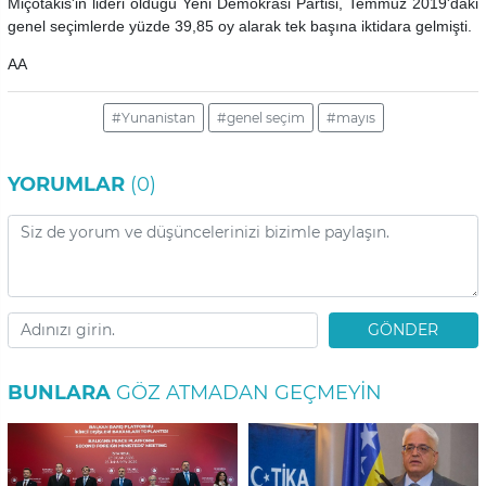
Miçotakis'in lideri olduğu Yeni Demokrasi Partisi, Temmuz 2019'daki
genel seçimlerde yüzde 39,85 oy alarak tek başına iktidara gelmişti.
AA
#Yunanistan
#genel seçim
#mayıs
YORUMLAR
(0)
GÖNDER
BUNLARA
GÖZ ATMADAN GEÇMEYIN