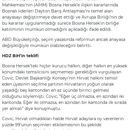
Mahkemesi’nin (AİHM) Bosna Hersek’e ilişkin kararlarında
Bosnalı liderleri Dayton Barış Antlaşması’nı temel alan
anayasayı değiştirmeye davet ettiği ve Avrupa Birliği’nin de
bu kararlar uygulanmadığı sürece Bosna Hersek’in birliğe
katılımının mümkün olmadığını açıkladığı ifade edildi.
ABD Büyükelçiliği, seçim yasasında reformun ancak anayasa
değişikliğiyle mümkün olabileceğini belirtti.
HDZ BiH’in teklifi
Bosna Hersek’teki hiçbir kurucu halkın, diğer halkın en yüksek
konumdaki temsilcisini seçmemesi gerektiğini vurgulayan
Covic, Devlet Başkanlığı Konseyi’nin Hırvat halkını temsil
eden üyesinin seçilme şartının Hırvatların yoğun olarak
yaşadığı beş kantondan en az üçünde birinci gelmesi
olduğunu söylemişti. Covic, “Eğer üç olmazsa, en azından iki
kantonda. Eğer iki olmazsa, en azından bir kantonda ilk sırada
yer almalı” diye konuşmuştu.
Covic, Hırvat olmadıkları halde Hırvat adaylara oy verenlerin
yüzde 99’unun seçimleri etkilemesinin bu şekilde