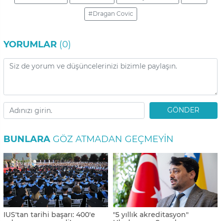
#Dragan Covic
YORUMLAR
(0)
GÖNDER
BUNLARA
GÖZ ATMADAN GEÇMEYIN
IUS'tan tarihi başarı: 400'e
"5 yıllık akreditasyon"