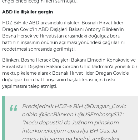
engellenebileceğini ileri sürmüştü.
ABD ile ilişkiler gergin
HDZ BiH ile ABD arasındaki ilişkiler, Bosnalı Hırvat lider
Dragan Covic'in ABD Dışişleri Bakanı Antony Blinken'in
Bosna Hersek ve Hırvatistan arasındaki doğalgaz boru
hattının inşasının önünün açılması yönündeki çağrılarını
reddetmesi sonrasında gerilmişti.
Blinken, Bosna Hersek Dışişleri Bakanı Elmedin Konakovic ve
Hırvatistan Dışişleri Bakanı Gordan Grlic Radman'a yönelik bir
mektup kaleme alarak Bosnalı Hırvat lider Dragan Covic'e
doğalgaz boru hattı inşasının başlatılması için baskı
yapılmasını talep etmişti.
Predsjednik HDZ-a BiH
@Dragan_Covic
odbio
@SecBlinken
i
@USEmbassySJJ
:
“Neću dopustiti da Južnom plinskom
interkonekcijom upravlja BH Gas. Ja
mogu biti samo na bijeloj, anđeoskoj