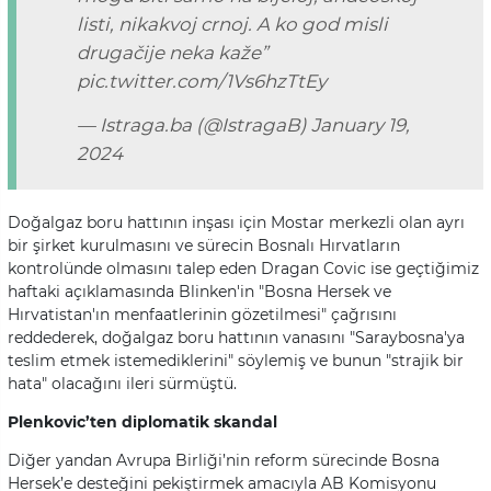
listi, nikakvoj crnoj. A ko god misli
drugačije neka kaže”
pic.twitter.com/1Vs6hzTtEy
— Istraga.ba (@IstragaB)
January 19,
2024
Doğalgaz boru hattının inşası için Mostar merkezli olan ayrı
bir şirket kurulmasını ve sürecin Bosnalı Hırvatların
kontrolünde olmasını talep eden Dragan Covic ise geçtiğimiz
haftaki açıklamasında Blinken'in "Bosna Hersek ve
Hırvatistan'ın menfaatlerinin gözetilmesi" çağrısını
reddederek, doğalgaz boru hattının vanasını "Saraybosna'ya
teslim etmek istemediklerini" söylemiş ve bunun "strajik bir
hata" olacağını ileri sürmüştü.
Plenkovic’ten diplomatik skandal
Diğer yandan Avrupa Birliği’nin reform sürecinde Bosna
Hersek’e desteğini pekiştirmek amacıyla AB Komisyonu