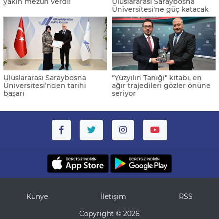
yakın mezun verdi!
Uluslararası Saraybosna
Üniversitesi'ne güç katacak
Uluslararası Saraybosna
"Yüzyılın Tanığı" kitabı, en
Üniversitesi’nden tarihi
ağır trajedileri gözler önüne
başarı
seriyor
Künye
İletişim
RSS
Copyright © 2026