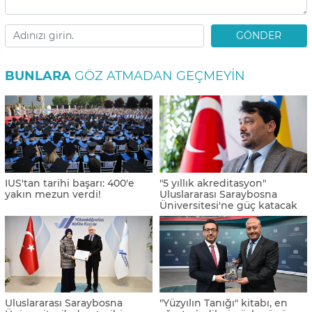
GÖNDER
BUNLARA
GÖZ ATMADAN GEÇMEYIN
IUS'tan tarihi başarı: 400'e
"5 yıllık akreditasyon"
yakın mezun verdi!
Uluslararası Saraybosna
Üniversitesi'ne güç katacak
Uluslararası Saraybosna
"Yüzyılın Tanığı" kitabı, en