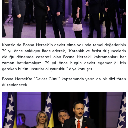
Komsic de Bosna Hersek'in devlet olma yolunda temel değerlerinin
79 yıl önce atıldığını ifade ederek, "Karanlık ve faşist düşüncelerin
olduğu dönemde cesaretli olan Bosna Hersekli kahramanları her
zaman hatırlamalıyız. 79 yıl önce bugün devlet egemenliği için
gereken bütün unsurlar oluşturuldu." diye konuştu.
Bosna Hersek'te "Devlet Günü" kapsamında yarın da bir dizi tören
düzenlenecek.