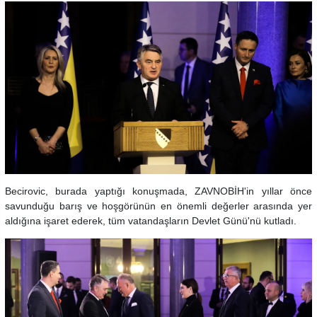
Becirovic, burada yaptığı konuşmada, ZAVNOBİH'in yıllar önce
savunduğu barış ve hoşgörünün en önemli değerler arasında yer
aldığına işaret ederek, tüm vatandaşların Devlet Günü'nü kutladı.