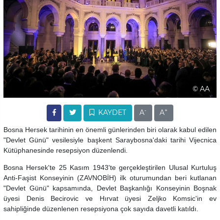
© AA
-
+
KAYDET
A
A
Bosna Hersek tarihinin en önemli günlerinden biri olarak kabul edilen
"Devlet Günü" vesilesiyle başkent Saraybosna'daki tarihi Vijecnica
Kütüphanesinde resepsiyon düzenlendi.
Bosna Hersek'te 25 Kasım 1943'te gerçekleştirilen Ulusal Kurtuluş
Anti-Faşist Konseyinin (ZAVNOBİH) ilk oturumundan beri kutlanan
"Devlet Günü" kapsamında, Devlet Başkanlığı Konseyinin Boşnak
üyesi Denis Becirovic ve Hırvat üyesi Zeljko Komsic'in ev
sahipliğinde düzenlenen resepsiyona çok sayıda davetli katıldı.