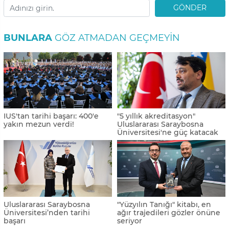
GÖNDER
BUNLARA
GÖZ ATMADAN GEÇMEYIN
IUS'tan tarihi başarı: 400'e
"5 yıllık akreditasyon"
yakın mezun verdi!
Uluslararası Saraybosna
Üniversitesi'ne güç katacak
Uluslararası Saraybosna
"Yüzyılın Tanığı" kitabı, en
Üniversitesi’nden tarihi
ağır trajedileri gözler önüne
başarı
seriyor