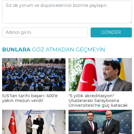
GÖNDER
BUNLARA
GÖZ ATMADAN GEÇMEYIN
IUS'tan tarihi başarı: 400'e
"5 yıllık akreditasyon"
yakın mezun verdi!
Uluslararası Saraybosna
Üniversitesi'ne güç katacak