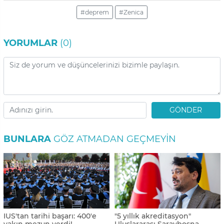
#deprem
#Zenica
YORUMLAR
(0)
GÖNDER
BUNLARA
GÖZ ATMADAN GEÇMEYIN
IUS'tan tarihi başarı: 400'e
"5 yıllık akreditasyon"
yakın mezun verdi!
Uluslararası Saraybosna