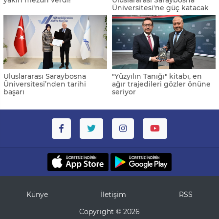
Üniversitesi'ne güç katacak
Uluslararası Saraybosna
"Yüzyılın Tanığı" kitabı, en
Üniversitesi’nden tarihi
ağır trajedileri gözler önüne
başarı
seriyor
Künye
İletişim
RSS
Copyright © 2026