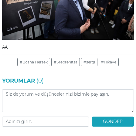
AA
#Bosna Hersek
#Srebrenitsa
#sergi
#Hikaye
YORUMLAR
(0)
GÖNDER