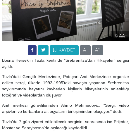
© AA
-
+
KAYDET
A
A
Bosna Hersek'in Tuzla kentinde "Srebrenitsa'dan Hikayeler" sergisi
açıldı.
Tuzla'daki Gençlik Merkezinde, Potoçari Anıt Merkezince organize
edilen sergi, ülkede 1992-1995'teki savaşta yaşanan Srebrenitsa
soykırımında hayatını kaybeden kişilerin hikayelerinin anlatıldığı
fotoğraf ve videolardan oluşuyor.
Anıt merkezi görevlilerinden Ahmo Mehmedovic, "Sergi, video
arşivleri ve kurbanlara ait eşyaların birleşiminden oluşuyor." dedi.
Tuzla'da 7 gün ziyaret edilebilecek serginin, sonrasında ise Prijedor,
Mostar ve Saraybosna'da açılacağı kaydedildi.